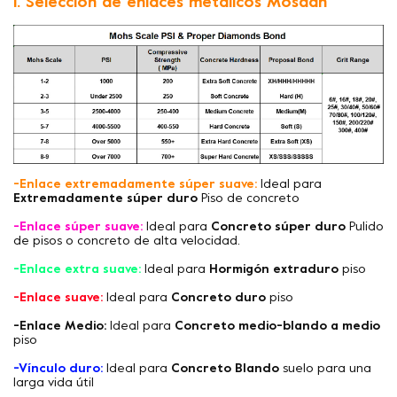
1. Selección de enlaces metálicos Mosdan
-Enlace extremadamente súper suave:
Ideal para
Extremadamente súper duro
Piso de concreto
-Enlace súper suave:
Ideal para
Concreto súper duro
Pulido
de pisos o concreto de alta velocidad.
-Enlace extra suave:
Ideal para
Hormigón extraduro
piso
-Enlace suave:
Ideal para
Concreto duro
piso
-Enlace Medio:
Ideal para
Concreto medio-blando a medio
piso
-Vínculo duro:
Ideal para
Concreto Blando
suelo para una
larga vida útil