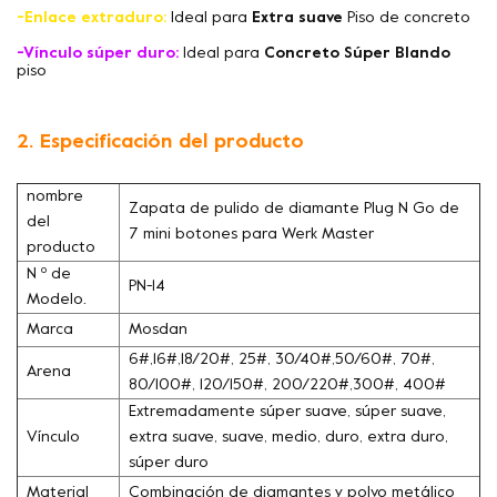
-Enlace extraduro:
Ideal para
Extra suave
Piso de concreto
-Vínculo súper duro:
Ideal para
Concreto Súper Blando
piso
2. Especificación del producto
nombre
Zapata de pulido de diamante Plug N Go de
del
7 mini botones para Werk Master
producto
N º de
PN-14
Modelo.
Marca
Mosdan
6#,16#,18/20#, 25#, 30/40#,50/60#, 70#,
Arena
80/100#, 120/150#, 200/220#,300#, 400#
Extremadamente súper suave, súper suave,
Vínculo
extra suave, suave, medio, duro, extra duro,
súper duro
Material
Combinación de diamantes y polvo metálico