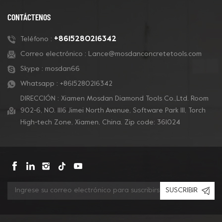
preparación de pisos
concreto y también
de concreto, eliminación
para pisos de terrazo.
CONTÁCTENOS
de revestimientos y
pulido de concreto.
+8615280216342
Teléfono :
Correo electrónico :
Lance@mosdanconcretetools.com
Skype :
mosdan66
Whatsapp :
+8615280216342
DIRECCIÓN : Xiamen Mosdan Diamond Tools Co.,Ltd. Room
902-6, NO. 1116 Jimei North Avenue, Software Park Ill, Torch
High-tech Zone, Xiamen, China. Zip code: 361024
SUSCRIBIR