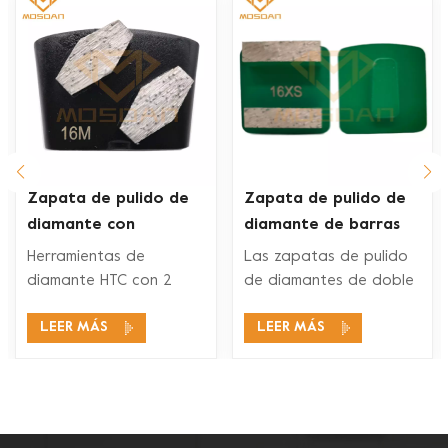
Zapata de pulido de
Zapata de pulido de
diamante con
diamante de barras
segmento de
dobles Husqvarna Redi
Herramientas de
Las zapatas de pulido
hexágonos dobles Ez
Lock para piso de
diamante HTC con 2
de diamantes de doble
Change
concreto
segmentos de
segmento Husqvarna
LEER MÁS
LEER MÁS
diamantes son
Redi Lock son
adecuados para una
compatibles con los
amplia gama de
sistemas de pulido de
aplicaciones, como
pisos Husqvarna Redi
pulido de concreto,
Lock para pulir y pulir