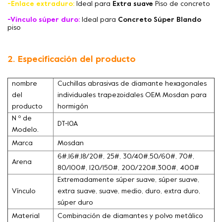
-Enlace extraduro:
Ideal para
Extra suave
Piso de concreto
-Vínculo súper duro:
Ideal para
Concreto Súper Blando
piso
2. Especificación del producto
nombre
Cuchillas abrasivas de diamante hexagonales
del
individuales trapezoidales OEM Mosdan para
producto
hormigón
N º de
DT-10A
Modelo.
Marca
Mosdan
6#,16#,18/20#, 25#, 30/40#,50/60#, 70#,
Arena
80/100#, 120/150#, 200/220#,300#, 400#
Extremadamente súper suave, súper suave,
Vínculo
extra suave, suave, medio, duro, extra duro,
súper duro
Material
Combinación de diamantes y polvo metálico