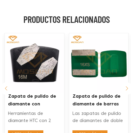
PRODUCTOS RELACIONADOS
Zapata de pulido de
Zapata de pulido de
diamante con
diamante de barras
segmento de
dobles Husqvarna Redi
Herramientas de
Las zapatas de pulido
hexágonos dobles Ez
Lock para piso de
diamante HTC con 2
de diamantes de doble
Change
concreto
segmentos de
segmento Husqvarna