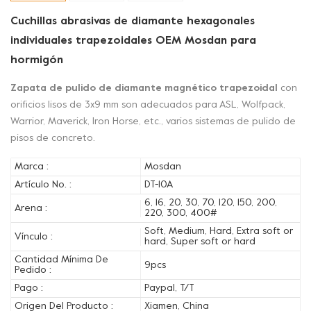
Cuchillas abrasivas de diamante hexagonales
individuales trapezoidales OEM Mosdan para
hormigón
Zapata de pulido de diamante magnético trapezoidal
con
orificios lisos de 3x9 mm son adecuados para ASL, Wolfpack,
Warrior, Maverick, Iron Horse, etc., varios sistemas de pulido de
pisos de concreto.
Marca :
Mosdan
Artículo No. :
DT-10A
6, 16, 20, 30, 70, 120, 150, 200,
Arena :
220, 300, 400#
Soft, Medium, Hard, Extra soft or
Vínculo :
hard, Super soft or hard
Cantidad Mínima De
9pcs
Pedido :
Pago :
Paypal, T/T
Origen Del Producto :
Xiamen, China