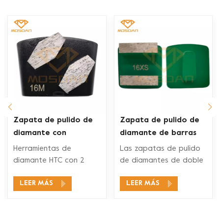
Zapata de pulido de
Zapata de pulido de
diamante con
diamante de barras
segmento de
dobles Husqvarna Redi
Herramientas de
Las zapatas de pulido
hexágonos dobles Ez
Lock para piso de
diamante HTC con 2
de diamantes de doble
Change
concreto
segmentos de
segmento Husqvarna
LEER MÁS
LEER MÁS
diamantes son
Redi Lock son
adecuados para una
compatibles con los
amplia gama de
sistemas de pulido de
aplicaciones, como
pisos Husqvarna Redi