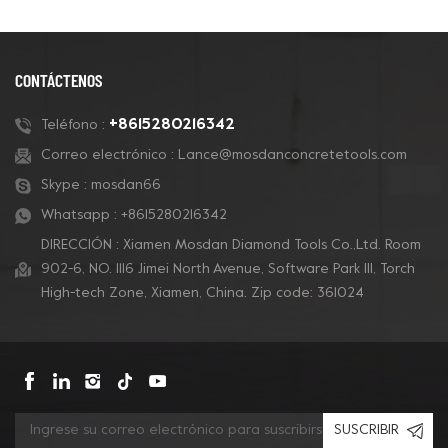
pulido de concreto,
Lock para pulir y pulir
preparación de pisos
concreto y también
de concreto, eliminación
para pisos de terrazo.
CONTÁCTENOS
de revestimientos y
pulido de concreto.
+8615280216342
Teléfono :
Correo electrónico :
Lance@mosdanconcretetools.com
Skype :
mosdan66
Whatsapp :
+8615280216342
DIRECCIÓN : Xiamen Mosdan Diamond Tools Co.,Ltd. Room
902-6, NO. 1116 Jimei North Avenue, Software Park Ill, Torch
High-tech Zone, Xiamen, China. Zip code: 361024
SUSCRIBIR