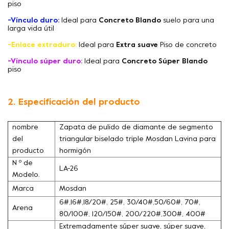
piso
-Vínculo duro:
Ideal para
Concreto Blando
suelo para una
larga vida útil
-Enlace extraduro:
Ideal para
Extra suave
Piso de concreto
-Vínculo súper duro:
Ideal para
Concreto Súper Blando
piso
2. Especificación del producto
nombre
Zapata de pulido de diamante de segmento
del
triangular biselado triple Mosdan Lavina para
producto
hormigón
N º de
LA-26
Modelo.
Marca
Mosdan
6#,16#,18/20#, 25#, 30/40#,50/60#, 70#,
Arena
80/100#, 120/150#, 200/220#,300#, 400#
Extremadamente súper suave, súper suave,