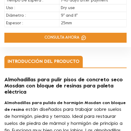
Tiempo De Espera :
7-10 days after payment
Uso :
Dry use
Diámetro :
9'' and 11''
Espesor :
25mm
CONSULTA AHORA
INTRODUCCIÓN DEL PRODUCTO
Almohadillas para pulir pisos de concreto seco
Mosdan con bloque de resinas para paleta
eléctrica
Almohadillas para pulido de hormigón Mosdan con bloque
están diseñados para trabajar sobre suelos
de resina
de hormigón, piedra y terrazo. Ideal para restaurar
suelos de piedra de mármol y hormigón de principio a
fin. Funciona muy bien con los labios. Las almohadillas