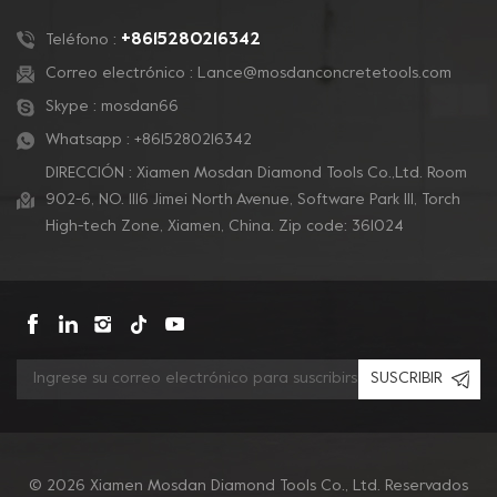
respaldados con veclro
respaldados con veclro
y se pueden montar
y se pueden montar
+8615280216342
Teléfono :
sobre una almohadilla
sobre una almohadilla
Correo electrónico :
Lance@mosdanconcretetools.com
de respaldo rígida para
de respaldo rígida para
Skype :
mosdan66
adaptarse a cualquier
adaptarse a cualquier
máquina de piso.
máquina de piso.
Whatsapp :
+8615280216342
DIRECCIÓN : Xiamen Mosdan Diamond Tools Co.,Ltd. Room
902-6, NO. 1116 Jimei North Avenue, Software Park Ill, Torch
High-tech Zone, Xiamen, China. Zip code: 361024
SUSCRIBIR
© 2026 Xiamen Mosdan Diamond Tools Co., Ltd. Reservados