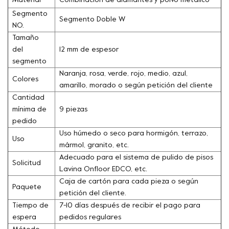
Material
Combinación de diamantes y polvo metálico
Segmento
Segmento Doble W
NO.
Tamaño
del
12 mm de espesor
segmento
Naranja, rosa, verde, rojo, medio, azul,
Colores
amarillo, morado o según petición del cliente
Cantidad
mínima de
9 piezas
pedido
Uso húmedo o seco para hormigón, terrazo,
Uso
mármol, granito, etc.
Adecuado para el sistema de pulido de pisos
Solicitud
Lavina Onfloor EDCO, etc.
Caja de cartón para cada pieza o según
Paquete
petición del cliente.
Tiempo de
7-10 días después de recibir el pago para
espera
pedidos regulares