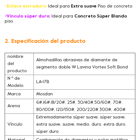
-Enlace extraduro:
Ideal para
Extra suave
Piso de concreto
-Vínculo súper duro:
Ideal para
Concreto Súper Blando
piso
2. Especificación del producto
nombre
Almohadillas abrasivas de diamante de
del
segmento doble W Lavina Vortex Soft Bond
producto
N º de
LA-17B
Modelo.
Marca
Mosdan
6#,16#,18/20#, 25#, 30/40#,50/60#, 70#,
Arena
80/100#, 120/150#, 200/220#,300#, 400#
Extremadamente súper suave, súper suave,
Vínculo
extra suave, suave, medio, duro, extra duro,
súper duro