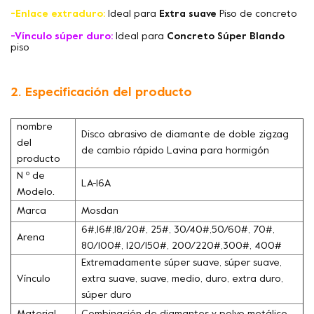
-Enlace extraduro:
Ideal para
Extra suave
Piso de concreto
-Vínculo súper duro:
Ideal para
Concreto Súper Blando
piso
2. Especificación del producto
nombre
Disco abrasivo de diamante de doble zigzag
del
de cambio rápido Lavina para hormigón
producto
N º de
LA-16A
Modelo.
Marca
Mosdan
6#,16#,18/20#, 25#, 30/40#,50/60#, 70#,
Arena
80/100#, 120/150#, 200/220#,300#, 400#
Extremadamente súper suave, súper suave,
Vínculo
extra suave, suave, medio, duro, extra duro,
súper duro