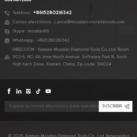
de revestimientos y
pulido de concreto.
+8615280216342
Teléfono :
Correo electrónico :
Lance@mosdanconcretetools.com
Skype :
mosdan66
Whatsapp :
+8615280216342
DIRECCIÓN : Xiamen Mosdan Diamond Tools Co.,Ltd. Room
902-6, NO. 1116 Jimei North Avenue, Software Park Ill, Torch
High-tech Zone, Xiamen, China. Zip code: 361024
SUSCRIBIR
© 2026 Xiamen Mosdan Diamond Tools Co., Ltd. Reservados