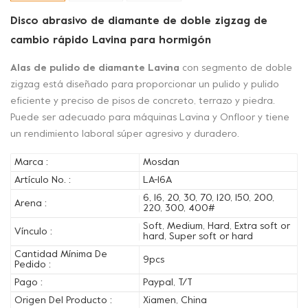
Disco abrasivo de diamante de doble zigzag de
cambio rápido Lavina para hormigón
Alas de pulido de diamante Lavina
con segmento de doble
zigzag está diseñado para proporcionar un pulido y pulido
eficiente y preciso de pisos de concreto, terrazo y piedra.
Puede ser adecuado para máquinas Lavina y Onfloor y tiene
un rendimiento laboral súper agresivo y duradero.
Marca :
Mosdan
Artículo No. :
LA-16A
6, 16, 20, 30, 70, 120, 150, 200,
Arena :
220, 300, 400#
Soft, Medium, Hard, Extra soft or
Vínculo :
hard, Super soft or hard
Cantidad Mínima De
9pcs
Pedido :
Pago :
Paypal, T/T
Origen Del Producto :
Xiamen, China