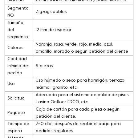
Material
Combinación de diamantes y polvo metálico
Segmento
Zigzags dobles
NO.
Tamaño
del
12 mm de espesor
segmento
Naranja, rosa, verde, rojo, medio, azul,
Colores
amarillo, morado o según petición del cliente
Cantidad
mínima de
9 piezas
pedido
Uso húmedo o seco para hormigón, terrazo,
Uso
mármol, granito, etc.
Adecuado para el sistema de pulido de pisos
Solicitud
Lavina Onfloor EDCO, etc.
Caja de cartón para cada pieza o según
Paquete
petición del cliente.
Tiempo de
7-10 días después de recibir el pago para
espera
pedidos regulares