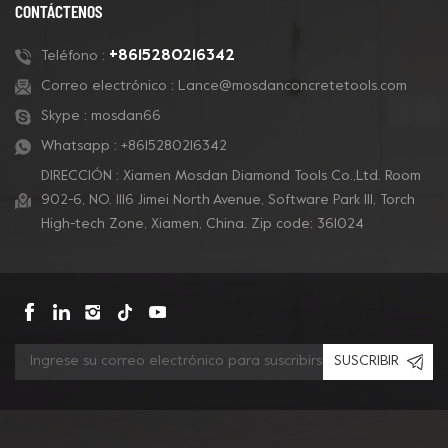
segmento son
segmento son
CONTÁCTENOS
adecuados para
adecuados para
máquinas Lavina y
máquinas Lavina y
+8615280216342
Teléfono :
Onfloor ligeras y
Onfloor ligeras y
Correo electrónico :
Lance@mosdanconcretetools.com
monofásicas y cortan
monofásicas y cortan
Skype :
mosdan66
revestimientos muy
revestimientos muy
profundos con un
profundos con un
Whatsapp :
+8615280216342
rendimiento de trabajo
rendimiento de trabajo
DIRECCIÓN : Xiamen Mosdan Diamond Tools Co.,Ltd. Room
superficial.
superficial.
902-6, NO. 1116 Jimei North Avenue, Software Park Ill, Torch
High-tech Zone, Xiamen, China. Zip code: 361024
SUSCRIBIR