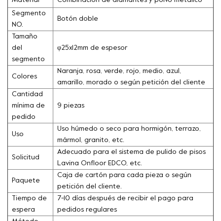
Material
Combinación de diamantes y polvo metálico
Segmento
Botón doble
NO.
Tamaño
del
φ25x12mm de espesor
segmento
Naranja, rosa, verde, rojo, medio, azul,
Colores
amarillo, morado o según petición del cliente
Cantidad
mínima de
9 piezas
pedido
Uso húmedo o seco para hormigón, terrazo,
Uso
mármol, granito, etc.
Adecuado para el sistema de pulido de pisos
Solicitud
Lavina Onfloor EDCO, etc.
Caja de cartón para cada pieza o según
Paquete
petición del cliente.
Tiempo de
7-10 días después de recibir el pago para
espera
pedidos regulares