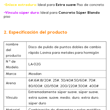
-Enlace extraduro:
Ideal para
Extra suave
Piso de concreto
-Vínculo súper duro:
Ideal para
Concreto Súper Blando
piso
2. Especificación del producto
nombre
Disco de pulido de puntos dobles de cambio
del
rápido Lavina para metales para hormigón
producto
N º de
LA-02G
Modelo.
Marca
Mosdan
6#,16#,18/20#, 25#, 30/40#,50/60#, 70#,
Arena
80/100#, 120/150#, 200/220#,300#, 400#
Extremadamente súper suave, súper suave,
Vínculo
extra suave, suave, medio, duro, extra duro,
súper duro