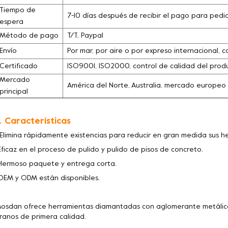
Tiempo de
7-10 días después de recibir el pago para pedi
espera
Método de pago
T/T, Paypal
Envío
Por mar, por aire o por expreso internacional, c
Certificado
ISO9001, ISO2000, control de calidad del pro
Mercado
América del Norte, Australia, mercado europeo
principal
. Características
 Elimina rápidamente existencias para reducir en gran medida sus 
Eficaz en el proceso de pulido y pulido de pisos de concreto.
Hermoso paquete y entrega corta.
OEM y ODM están disponibles.
osdan ofrece herramientas diamantadas con aglomerante metálico
ranos de primera calidad.