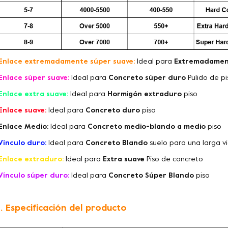
Enlace extremadamente súper suave:
Ideal para
Extremadamen
Enlace súper suave:
Ideal para
Concreto súper duro
Pulido de p
Enlace extra suave:
Ideal para
Hormigón extraduro
piso
Enlace suave:
Ideal para
Concreto duro
piso
Enlace Medio:
Ideal para
Concreto medio-blando a medio
piso
Vínculo duro:
Ideal para
Concreto Blando
suelo para una larga vi
Enlace extraduro:
Ideal para
Extra suave
Piso de concreto
Vínculo súper duro:
Ideal para
Concreto Súper Blando
piso
. Especificación del producto