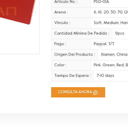
Artículo No. :
PSG-01A
Arena :
6, 16, 20, 30, 70, 
Vínculo :
Soft, Medium, Hard
Cantidad Mínima De Pedido :
9pcs
Pago :
Paypal, T/T
Origen Del Producto :
Xiamen, China
Color :
Pink, Green, Red, B
Tiempo De Espera :
7-10 days
CONSULTA AHORA