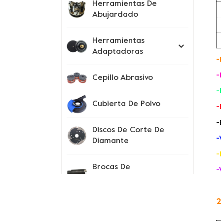
Herramientas De
Abujardado
Herramientas
Adaptadoras
-
-
Cepillo Abrasivo
-
Cubierta De Polvo
-
-
Discos De Corte De
-
Diamante
-
Brocas De
-
Perforación
2
Instrumentos De
Prueba