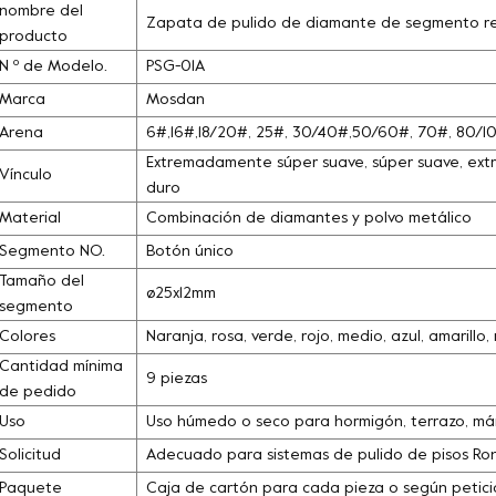
nombre del
Zapata de pulido de diamante de segmento r
producto
N º de Modelo.
PSG-01A
Marca
Mosdan
Arena
6#,16#,18/20#, 25#, 30/40#,50/60#, 70#, 80/
Extremadamente súper suave, súper suave, extra
Vínculo
duro
Material
Combinación de diamantes y polvo metálico
Segmento NO.
Botón único
Tamaño del
ø25x12mm
segmento
Colores
Naranja, rosa, verde, rojo, medio, azul, amarill
Cantidad mínima
9 piezas
de pedido
Uso
Uso húmedo o seco para hormigón, terrazo, márm
Solicitud
Adecuado para sistemas de pulido de pisos Ronlo
Paquete
Caja de cartón para cada pieza o según petició