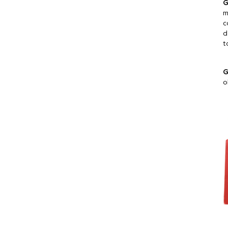
G
m
c
d
t
G
o