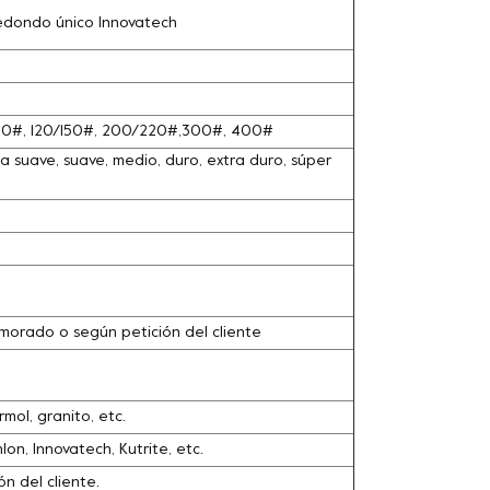
edondo único Innovatech
100#, 120/150#, 200/220#,300#, 400#
 suave, suave, medio, duro, extra duro, súper
o, morado o según petición del cliente
ol, granito, etc.
n, Innovatech, Kutrite, etc.
n del cliente.