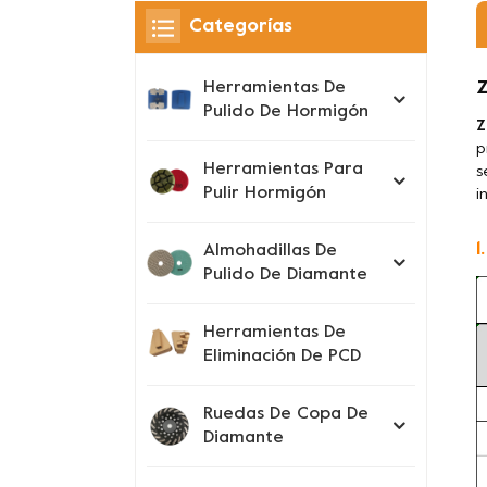
Categorías
Z
Herramientas De
Pulido De Hormigón
Z
p
Herramientas Para
s
Pulir Hormigón
i
1
Almohadillas De
Pulido De Diamante
Herramientas De
Eliminación De PCD
Ruedas De Copa De
Diamante