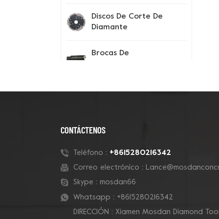
Discos De Corte De
Diamante
Brocas De
Perforación
Instrumentos De
Prueba
Consejos Para El
CONTÁCTENOS
Segmento De
Diamante
+8615280216342
Teléfono :
Correo electrónico :
Lance@mosdanconcr
Zapatos Con Pinchos
Skype :
mosdan66
Whatsapp :
+8615280216342
DIRECCIÓN : Xiamen Mosdan Diamond Tools
Nuevos Productos