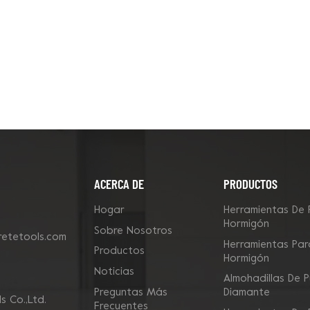
ACERCA DE
PRODUCTOS
Hogar
Herramientas De 
Hormigón
Sobre Nosotros
etetools.com
Herramientas Para
Productos
Hormigón
Noticias
Almohadillas De P
Preguntas Más
Diamante
 Co.,Ltd.
Frecuentes