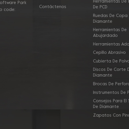
Herramientas De E
Software Park
Contáctenos
De PCD
ip code:
Ruedas De Copa
Diamante
Herramientas De
Abujardado
Herramientas Ad
Cepillo Abrasivo
Cubierta De Polv
Discos De Corte 
Diamante
Brocas De Perfor
Instrumentos De 
Consejos Para El
De Diamante
Zapatos Con Pin