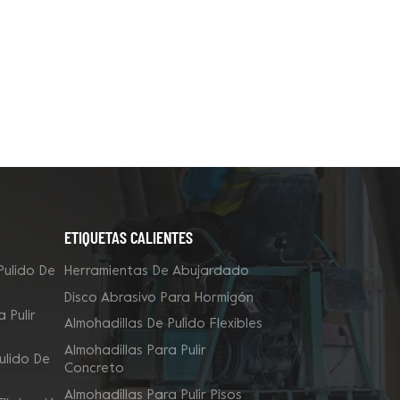
ETIQUETAS CALIENTES
Pulido De
Herramientas De Abujardado
Disco Abrasivo Para Hormigón
 Pulir
Almohadillas De Pulido Flexibles
Almohadillas Para Pulir
ulido De
Concreto
Almohadillas Para Pulir Pisos