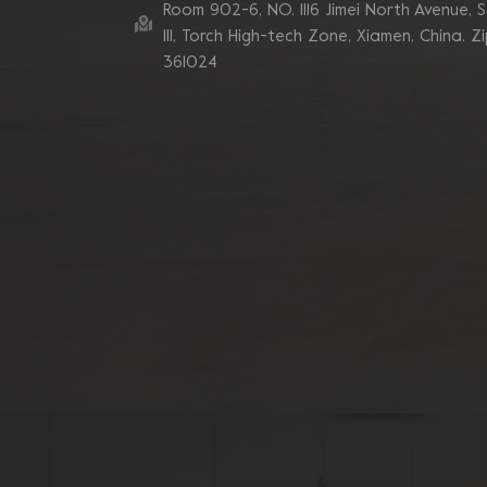
Room 902-6, NO. 1116 Jimei North Avenue, 
Ill, Torch High-tech Zone, Xiamen, China. Z
361024
Muela abrasiva de
copa de hormigón
Grizzly Cluster de tubo
de 180 mm
Rueda de copa de
diamante de segmento
de 7 pulgadas y 10 V
para rectificado de
bordes de hormigón
Discos abrasivos de
diamante de segmento
en zigzag doble
Blastrac
Almohadillas abrasivas
de diamante de
esquina turbo
sinterizadas de enlace