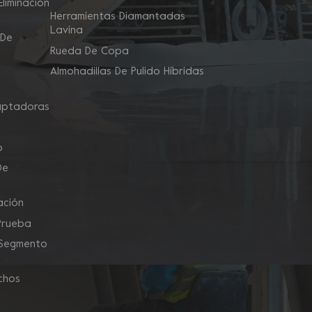
liminación
Herramientas Diamantadas
Lavina
 De
Rueda De Copa
Almohadillas De Pulido Híbridas
aptadoras
o
De
ación
Prueba
 Segmento
chos