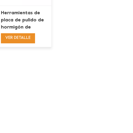
Herramientas de
placa de pulido de
hormigón de
diamante de
VER DETALLE
flechas dobles
Husqvarna Redi
Lock