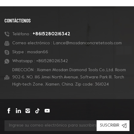
CONTÁCTENOS
+8615280216342
Teléfono :
Correo electrónico :
Lance@mosdanconcretetools.com
Skype :
mosdan66
Whatsapp :
+8615280216342
DIRECCIÓN : Xiamen Mosdan Diamond Tools Co.,Ltd. Room
902-6, NO. 1116 Jimei North Avenue, Software Park Ill, Torch
High-tech Zone, Xiamen, China. Zip code: 361024
SUSCRIBIR