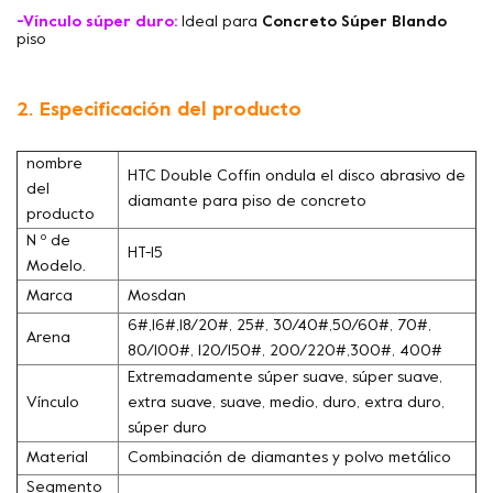
-Vínculo súper duro:
Ideal para
Concreto Súper Blando
piso
2. Especificación del producto
nombre
HTC Double Coffin ondula el disco abrasivo de
del
diamante para piso de concreto
producto
N º de
HT-15
Modelo.
Marca
Mosdan
6#,16#,18/20#, 25#, 30/40#,50/60#, 70#,
Arena
80/100#, 120/150#, 200/220#,300#, 400#
Extremadamente súper suave, súper suave,
Vínculo
extra suave, suave, medio, duro, extra duro,
súper duro
Material
Combinación de diamantes y polvo metálico
Segmento