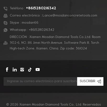
de revestimientos y
pulido de concreto.
+8615280216342
Teléfono :
Correo electrónico :
Lance@mosdanconcretetools.com
Skype :
mosdan66
Whatsapp :
+8615280216342
DIRECCIÓN : Xiamen Mosdan Diamond Tools Co.,Ltd. Room
902-6, NO. 1116 Jimei North Avenue, Software Park Ill, Torch
High-tech Zone, Xiamen, China. Zip code: 361024
SUSCRIBIR
© 2026 Xiamen Mosdan Diamond Tools Co., Ltd. Reservados