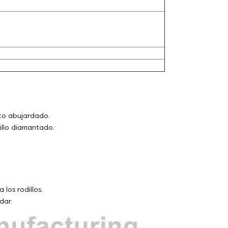
cto abujardado.
illo diamantado.
 los rodillos.
dar.