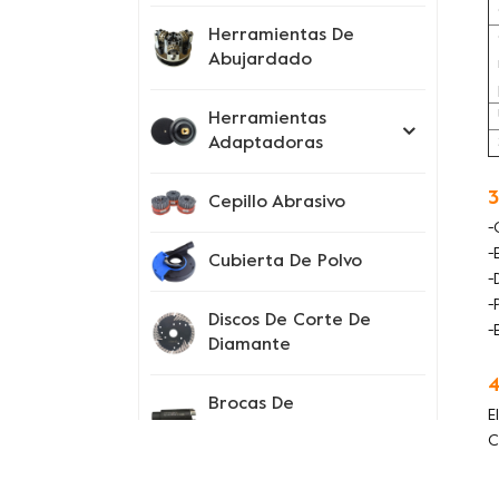
Herramientas De
Abujardado
Herramientas
Adaptadoras
3
Cepillo Abrasivo
-
-
Cubierta De Polvo
-
-
Discos De Corte De
-
Diamante
4
Brocas De
E
Perforación
C
Instrumentos De