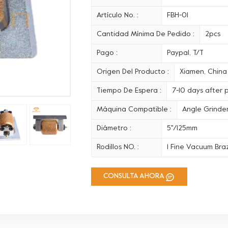
Artículo No. :
FBH-01
Cantidad Mínima De Pedido :
2pcs
Pago :
Paypal, T/T
Origen Del Producto :
Xiamen, China
Tiempo De Espera :
7-10 days after
Máquina Compatible :
Angle Grinde
Diámetro :
5''/125mm
Rodillos NO. :
1 Fine Vacuum Braz
CONSULTA AHORA