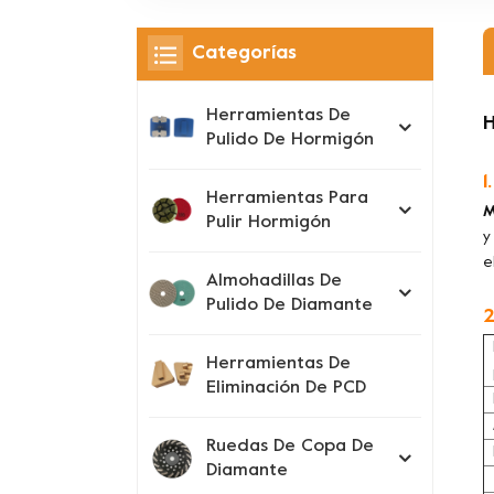
Categorías
Herramientas De
H
Pulido De Hormigón
1
Herramientas Para
M
Pulir Hormigón
y
e
Almohadillas De
Pulido De Diamante
2
Herramientas De
Eliminación De PCD
Ruedas De Copa De
Diamante