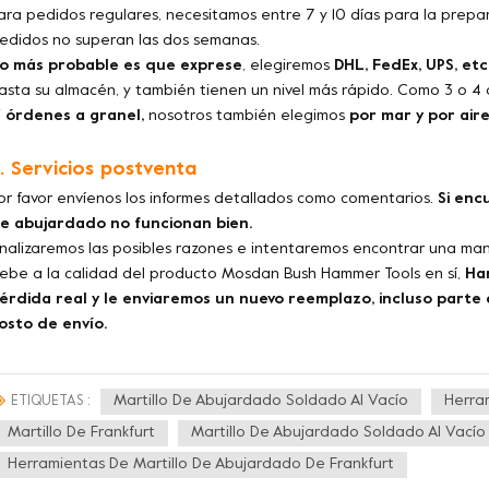
ara pedidos regulares, necesitamos entre 7 y 10 días para la prep
edidos no superan las dos semanas.
o más probable es que exprese
, elegiremos
DHL, FedEx, UPS, etc
asta su almacén, y también tienen un nivel más rápido. Como 3 o 4 d
i
órdenes a granel,
nosotros también elegimos
por mar y por aire
. Servicios postventa
or favor envíenos los informes detallados como comentarios.
Si enc
e abujardado no funcionan bien.
nalizaremos las posibles razones e intentaremos encontrar una man
ebe a la calidad del producto Mosdan Bush Hammer Tools en sí,
Ha
érdida real y le enviaremos un nuevo reemplazo, incluso parte d
osto de envío.
Martillo De Abujardado Soldado Al Vacío
Herra
ETIQUETAS :
Martillo De Frankfurt
Martillo De Abujardado Soldado Al Vacío 
Herramientas De Martillo De Abujardado De Frankfurt