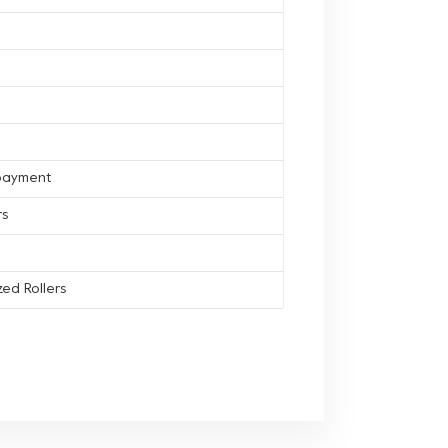
 payment
rs
ed Rollers