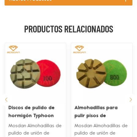
PRODUCTOS RELACIONADOS
Almohadillas para
Tampones para pulir
pulir pisos de
pisos de enlace de
concreto de 3'' y 4''
resina de 3 pulgadas
Mosdan Almohadillas de
Mosdan Almohadillas de
con 8 unidades
con respaldo de
pulido de unión de
pulido de unión de