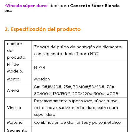
-Vínculo súper duro:
Ideal para
Concreto Súper Blando
piso
2. Especificación del producto
nombre
Zapata de pulido de hormigón de diamante
del
con segmento doble T para HTC
producto
N º de
HT-24
Modelo.
Marca
Mosdan
6#,16#,18/20#, 25#, 30/40#,50/60#, 70#,
Arena
80/100#, 120/150#, 200/220#,300#, 400#
Extremadamente súper suave, súper suave,
Vínculo
extra suave, suave, medio, duro, extra duro,
súper duro
Material
Combinación de diamantes y polvo metálico
Segmento