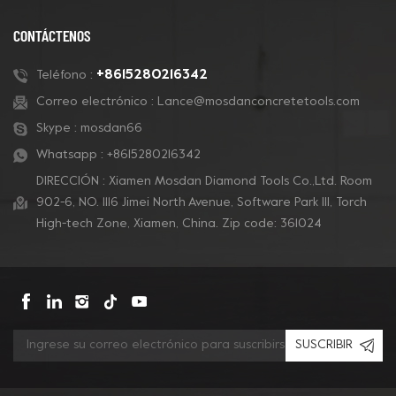
preparación de pisos
concreto y también
de concreto, eliminación
para pisos de terrazo.
CONTÁCTENOS
de revestimientos y
pulido de concreto.
+8615280216342
Teléfono :
Correo electrónico :
Lance@mosdanconcretetools.com
Skype :
mosdan66
Whatsapp :
+8615280216342
DIRECCIÓN : Xiamen Mosdan Diamond Tools Co.,Ltd. Room
902-6, NO. 1116 Jimei North Avenue, Software Park Ill, Torch
High-tech Zone, Xiamen, China. Zip code: 361024
SUSCRIBIR