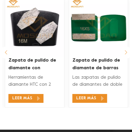
Zapata de pulido de
Zapata de pulido de
diamante con
diamante de barras
segmento de
dobles Husqvarna Redi
Herramientas de
Las zapatas de pulido
hexágonos dobles Ez
Lock para piso de
diamante HTC con 2
de diamantes de doble
Change
concreto
segmentos de
segmento Husqvarna
LEER MÁS
LEER MÁS
diamantes son
Redi Lock son
adecuados para una
compatibles con los
amplia gama de
sistemas de pulido de
aplicaciones, como
pisos Husqvarna Redi
pulido de concreto,
Lock para pulir y pulir