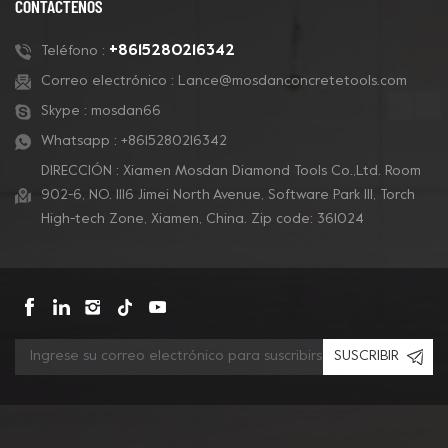
CONTÁCTENOS
de revestimientos y
pulido de concreto.
+8615280216342
Teléfono :
Correo electrónico :
Lance@mosdanconcretetools.com
Skype :
mosdan66
Whatsapp :
+8615280216342
DIRECCIÓN : Xiamen Mosdan Diamond Tools Co.,Ltd. Room
902-6, NO. 1116 Jimei North Avenue, Software Park Ill, Torch
High-tech Zone, Xiamen, China. Zip code: 361024
SUSCRIBIR