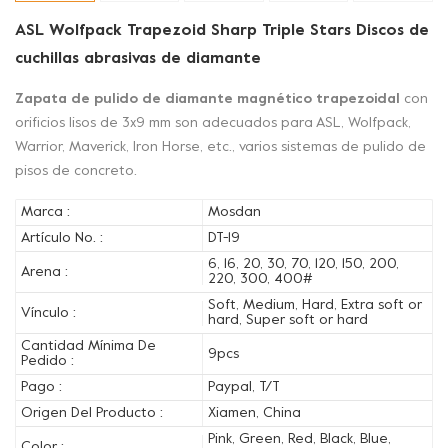
ASL Wolfpack Trapezoid Sharp Triple Stars Discos de
cuchillas abrasivas de diamante
Zapata de pulido de diamante magnético trapezoidal
con
orificios lisos de 3x9 mm son adecuados para ASL, Wolfpack,
Warrior, Maverick, Iron Horse, etc., varios sistemas de pulido de
pisos de concreto.
Marca :
Mosdan
Artículo No. :
DT-19
6, 16, 20, 30, 70, 120, 150, 200,
Arena :
220, 300, 400#
Soft, Medium, Hard, Extra soft or
Vínculo :
hard, Super soft or hard
Cantidad Mínima De
9pcs
Pedido :
Pago :
Paypal, T/T
Origen Del Producto :
Xiamen, China
Pink, Green, Red, Black, Blue,
Color :