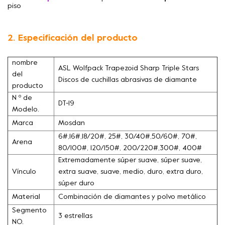
piso
2. Especificación del producto
nombre
ASL Wolfpack Trapezoid Sharp Triple Stars
del
Discos de cuchillas abrasivas de diamante
producto
N º de
DT-19
Modelo.
Marca
Mosdan
6#,16#,18/20#, 25#, 30/40#,50/60#, 70#,
Arena
80/100#, 120/150#, 200/220#,300#, 400#
Extremadamente súper suave, súper suave,
Vínculo
extra suave, suave, medio, duro, extra duro,
súper duro
Material
Combinación de diamantes y polvo metálico
Segmento
3 estrellas
NO.