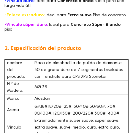
-Vínculo duro:
Ideal para
Concreto Blando
suelo para una
larga vida útil
-Enlace extraduro:
Ideal para
Extra suave
Piso de concreto
-Vínculo súper duro:
Ideal para
Concreto Súper Blando
piso
2. Especificación del producto
nombre
Placa de almohadilla de pulido de diamante
del
30 de grano duro de 7 segmentos biselados
producto
con 1 enchufe para CPS XPS Stonekor
N º de
MG-36
Modelo.
Marca
Mosdan
6#,16#,18/20#, 25#, 30/40#,50/60#, 70#,
Arena
80/100#, 120/150#, 200/220#,300#, 400#
Extremadamente súper suave, súper suave,
Vínculo
extra suave, suave, medio, duro, extra duro,