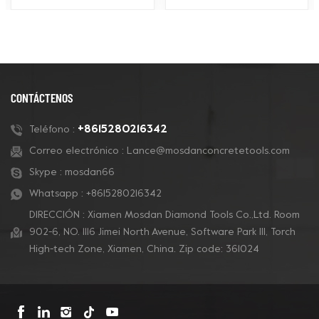
adecuados para una
compatibles con los
amplia gama de
sistemas de pulido de
aplicaciones, como
pisos Husqvarna Redi
pulido de concreto,
Lock para pulir y pulir
preparación de pisos
concreto y también
de concreto, eliminación
para pisos de terrazo.
CONTÁCTENOS
de revestimientos y
pulido de concreto.
+8615280216342
Teléfono :
Correo electrónico :
Lance@mosdanconcretetools.com
Skype :
mosdan66
Whatsapp :
+8615280216342
DIRECCIÓN : Xiamen Mosdan Diamond Tools Co.,Ltd. Room
902-6, NO. 1116 Jimei North Avenue, Software Park Ill, Torch
High-tech Zone, Xiamen, China. Zip code: 361024