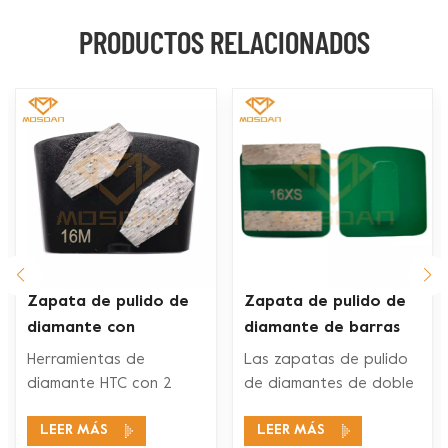
PRODUCTOS RELACIONADOS
Zapata de pulido de
Zapata de pulido de
diamante con
diamante de barras
segmento de
dobles Husqvarna Redi
Herramientas de
Las zapatas de pulido
hexágonos dobles Ez
Lock para piso de
diamante HTC con 2
de diamantes de doble
Change
concreto
segmentos de
segmento Husqvarna
LEER MÁS
LEER MÁS
diamantes son
Redi Lock son