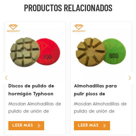
PRODUCTOS RELACIONADOS
Almohadillas para
Tampones para pulir
pulir pisos de
pisos de enlace de
concreto de 3'' y 4''
resina de 3 pulgadas
Mosdan Almohadillas de
Mosdan Almohadillas de
con 8 unidades
con respaldo de
pulido de unión de
pulido de unión de
velcro
resina están diseñados
resina están diseñados
LEER MÁS
LEER MÁS
para máquinas
para máquinas
pulidoras de pisos para
pulidoras de pisos para