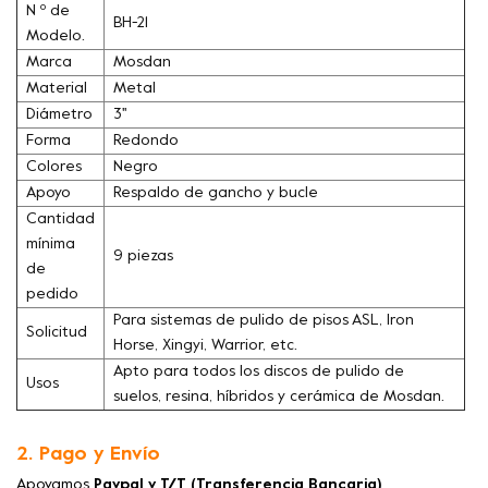
N º de
BH-21
Modelo.
Marca
Mosdan
Material
Metal
Diámetro
3''
Forma
Redondo
Colores
Negro
Apoyo
Respaldo de gancho y bucle
Cantidad
mínima
9 piezas
de
pedido
Para sistemas de pulido de pisos ASL, Iron
Solicitud
Horse, Xingyi, Warrior, etc.
Apto para todos los discos de pulido de
Usos
suelos, resina, híbridos y cerámica de Mosdan.
2. Pago y Envío
Apoyamos
Paypal y T/T (Transferencia Bancaria)