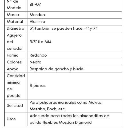
N º de
BH-07
Modelo.
Marca
Mosdan
Material
Aluminio
Diámetro
5'', también se pueden hacer 4'' y 7''
Agujero
del
5/8''-11 o M14
cenador
Forma
Redondo
Colores
Negro
Apoyo
Respaldo de gancho y bucle
Cantidad
mínima
9 piezas
de
pedido
Para pulidoras manuales como Makita,
Solicitud
Metabo, Boch, etc.
Adecuado para todas las almohadillas de
Usos
pulido flexibles Mosdan Diamond