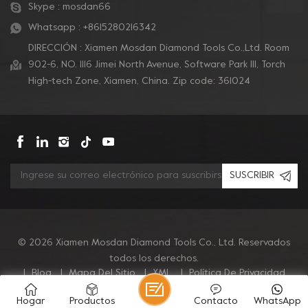
Skype :
mosdan66
Whatsapp :
+8615280216342
DIRECCIÓN : Xiamen Mosdan Diamond Tools Co.,Ltd. Room
902-6, NO. 1116 Jimei North Avenue, Software Park Ill, Torch
High-tech Zone, Xiamen, China. Zip code: 361024
SUSCRIBIR
© 2026 Xiamen Mosdan Diamond Tools Co., Ltd. Reservados
todos los derechos.
|
Blog
|
Mapa Del Sitio
|
XML
|
Política De Privacidad
Hogar
Productos
Contacto
WhatsApp