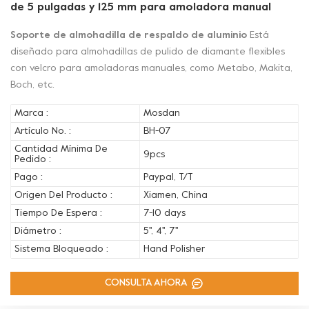
de 5 pulgadas y 125 mm para amoladora manual
Soporte de almohadilla de respaldo de aluminio
Está
diseñado para almohadillas de pulido de diamante flexibles
con velcro para amoladoras manuales, como Metabo, Makita,
Boch, etc.
Marca :
Mosdan
Artículo No. :
BH-07
Cantidad Mínima De
9pcs
Pedido :
Pago :
Paypal, T/T
Origen Del Producto :
Xiamen, China
Tiempo De Espera :
7-10 days
Diámetro :
5'', 4'', 7''
Sistema Bloqueado :
Hand Polisher
CONSULTA AHORA