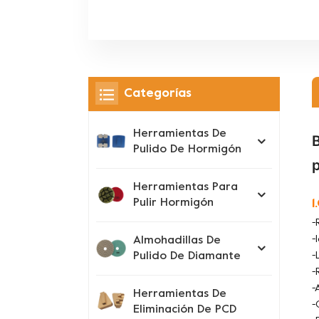
Categorías
Herramientas De
B
Pulido De Hormigón
p
Herramientas Para
Pulir Hormigón
1
-
-
Almohadillas De
Pulido De Diamante
-
-
-
Herramientas De
-
Eliminación De PCD