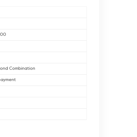
400
mond Combination
 payment