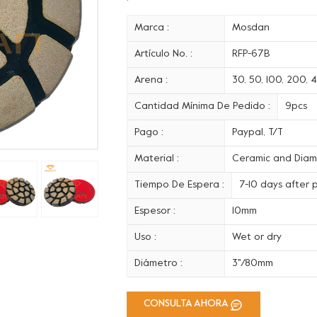
Marca :
Mosdan
Artículo No. :
RFP-67B
Arena :
30, 50, 100, 200, 
Cantidad Mínima De Pedido :
9pcs
Pago :
Paypal, T/T
Material :
Ceramic and Dia
Tiempo De Espera :
7-10 days after
Espesor :
10mm
Uso :
Wet or dry
Diámetro :
3''/80mm
CONSULTA AHORA