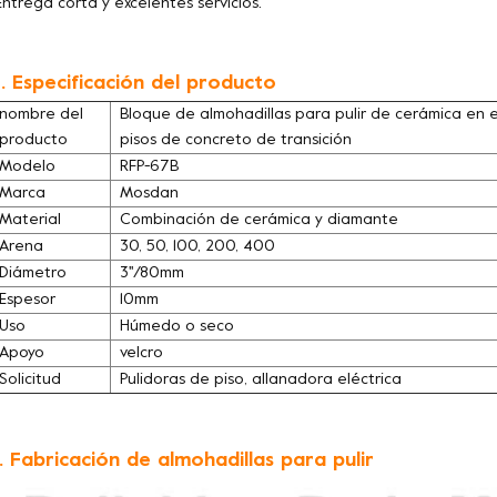
Entrega corta y excelentes servicios.
. Especificación del producto
nombre del
Bloque de almohadillas para pulir de cerámica en 
producto
pisos de concreto de transición
Modelo
RFP-67B
Marca
Mosdan
Material
Combinación de cerámica y diamante
Arena
30, 50, 100, 200, 400
Diámetro
3''/80mm
Espesor
10mm
Uso
Húmedo o seco
Apoyo
velcro
Solicitud
Pulidoras de piso, allanadora eléctrica
. Fabricación de almohadillas para pulir