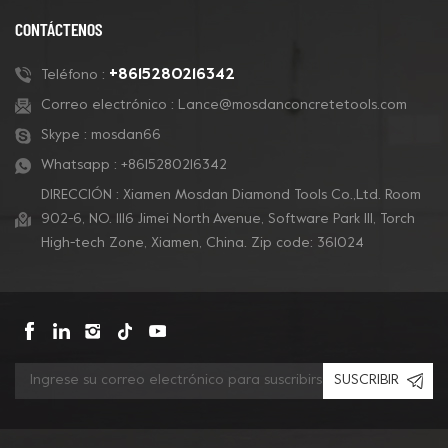
Caliza. Están
Caliza. Están
CONTÁCTENOS
respaldados con veclro
respaldados con veclro
y se pueden montar
y se pueden montar
+8615280216342
Teléfono :
sobre una almohadilla
sobre una almohadilla
Correo electrónico :
Lance@mosdanconcretetools.com
de respaldo rígida para
de respaldo rígida para
Skype :
mosdan66
adaptarse a cualquier
adaptarse a cualquier
máquina de piso.
máquina de piso.
Whatsapp :
+8615280216342
DIRECCIÓN : Xiamen Mosdan Diamond Tools Co.,Ltd. Room
902-6, NO. 1116 Jimei North Avenue, Software Park Ill, Torch
High-tech Zone, Xiamen, China. Zip code: 361024
SUSCRIBIR