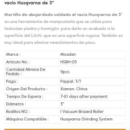
vacío Husqvarna de 3''
Martillo de abujardado soldado al vacío Husqvarna de 3''
es una herramienta de mampostería que se utiliza para
texturizar piedra y hormigón, para darle un acabado a la
superficie del Litchi, que es una superficie rugosa. También es
muy ideal para eliminar revestimientos de pisos.
Marca :
Mosdan
Artículo No. :
HSBH-05
Cantidad Mínima De
9pcs
Pedido :
Pago :
Paypal, T/T
Origen Del Producto :
Xiamen, China
Tiempo De Espera :
7-10 days after payment
Diámetro :
3''
Rodillos NO. :
1 Vacuum Brazed Roller
Máquina Compatible :
Husqvarna Grinding System