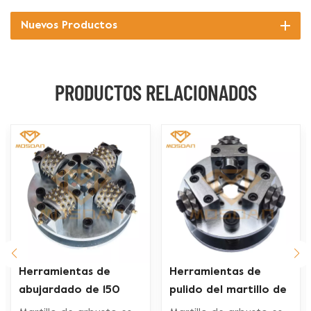
Nuevos Productos
PRODUCTOS RELACIONADOS
Herramientas de
Herramientas de
abujardado de 150
pulido del martillo de
mm con 4 rodillos y 45
Bush del diamante de