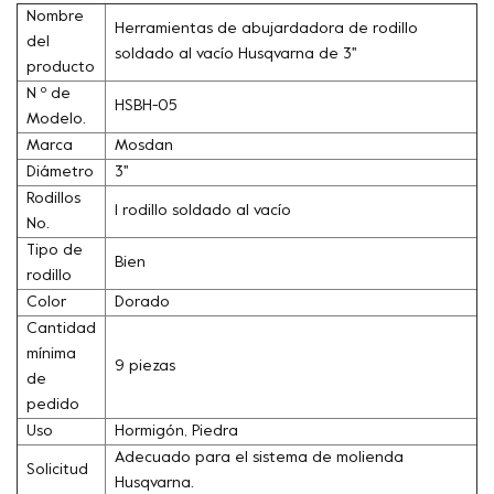
Nombre
Herramientas de abujardadora de rodillo
del
soldado al vacío Husqvarna de 3''
producto
N º de
HSBH-05
Modelo.
Marca
Mosdan
Diámetro
3''
Rodillos
1 rodillo soldado al vacío
No.
Tipo de
Bien
rodillo
Color
Dorado
Cantidad
mínima
9 piezas
de
pedido
Uso
Hormigón, Piedra
Adecuado para el sistema de molienda
Solicitud
Husqvarna.