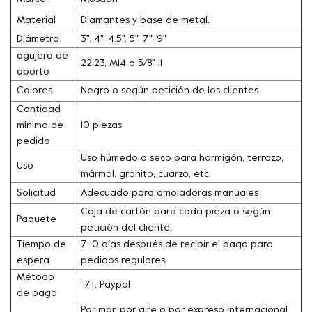
Material
Diamantes y base de metal.
Diámetro
3", 4", 4,5", 5", 7", 9"
agujero de
22.23, M14 o 5/8''-11
aborto
Colores
Negro o según petición de los clientes
Cantidad
mínima de
10 piezas
pedido
Uso húmedo o seco para hormigón, terrazo,
Uso
mármol, granito, cuarzo, etc.
Solicitud
Adecuado para amoladoras manuales
Caja de cartón para cada pieza o según
Paquete
petición del cliente.
Tiempo de
7-10 días después de recibir el pago para
espera
pedidos regulares
Método
T/T, Paypal
de pago
Por mar, por aire o por expreso internacional,