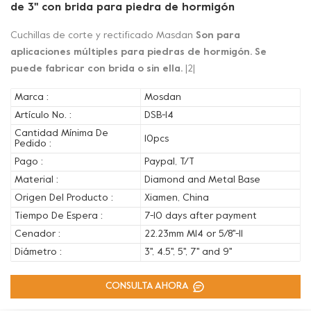
de 3'' con brida para piedra de hormigón
Cuchillas de corte y rectificado Masdan
Son para
aplicaciones múltiples para piedras de hormigón. Se
puede fabricar con brida o sin ella.
|2|
Marca :
Mosdan
Artículo No. :
DSB-14
Cantidad Mínima De
10pcs
Pedido :
Pago :
Paypal, T/T
Material :
Diamond and Metal Base
Origen Del Producto :
Xiamen, China
Tiempo De Espera :
7-10 days after payment
Cenador :
22.23mm M14 or 5/8''-11
Diámetro :
3'', 4.5'', 5'', 7'' and 9''
CONSULTA AHORA