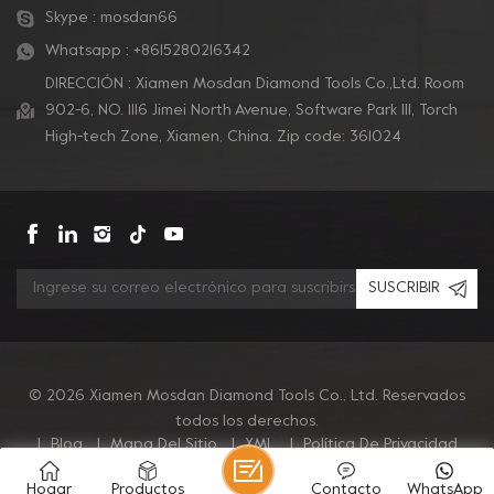
Skype :
mosdan66
Whatsapp :
+8615280216342
DIRECCIÓN : Xiamen Mosdan Diamond Tools Co.,Ltd. Room
902-6, NO. 1116 Jimei North Avenue, Software Park Ill, Torch
High-tech Zone, Xiamen, China. Zip code: 361024
SUSCRIBIR
© 2026 Xiamen Mosdan Diamond Tools Co., Ltd. Reservados
todos los derechos.
|
Blog
|
Mapa Del Sitio
|
XML
|
Política De Privacidad
Hogar
Productos
Contacto
WhatsApp