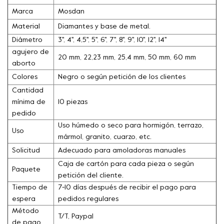
Marca
Mosdan
Material
Diamantes y base de metal.
Diámetro
3'', 4'', 4,5'', 5'', 6'', 7'', 8'', 9'', 10'', 12'', 14''
agujero de
20 mm, 22,23 mm, 25,4 mm, 50 mm, 60 mm
aborto
Colores
Negro o según petición de los clientes
Cantidad
mínima de
10 piezas
pedido
Uso húmedo o seco para hormigón, terrazo,
Uso
mármol, granito, cuarzo, etc.
Solicitud
Adecuado para amoladoras manuales
Caja de cartón para cada pieza o según
Paquete
petición del cliente.
Tiempo de
7-10 días después de recibir el pago para
espera
pedidos regulares
Método
T/T, Paypal
de pago