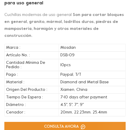
para uso general
Cuchillas modernas de uso general
Son para cortar bloques
en general, granito, mármol, ladrillos duros, piedras de
mampostería, hormigón y otros materiales de
construcción.
Marca :
Mosdan
Artículo No. :
DSB-09
Cantidad Mínima De
10pcs
Pedido :
Pago :
Paypal, T/T
Material :
Diamond and Metal Base
Origen Del Producto :
Xiamen, China
Tiempo De Espera :
7-10 days after payment
Diámetro :
4.5'', 5'', 7'', 9''
Cenador :
20mm, 22.23mm, 25.4mm
CONSULTA AHORA