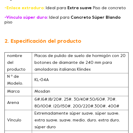
-Enlace extraduro:
Ideal para
Extra suave
Piso de concreto
-Vínculo súper duro:
Ideal para
Concreto Súper Blando
piso
2. Especificación del producto
nombre
Placas de pulido de suelo de hormigón con 20
del
botones de diamante de 240 mm para
producto
amoladoras italianas Klindex
N º de
KL-04A
Modelo.
Marca
Mosdan
6#,16#,18/20#, 25#, 30/40#,50/60#, 70#,
Arena
80/100#, 120/150#, 200/220#,300#, 400#
Extremadamente súper suave, súper suave,
Vínculo
extra suave, suave, medio, duro, extra duro,
súper duro