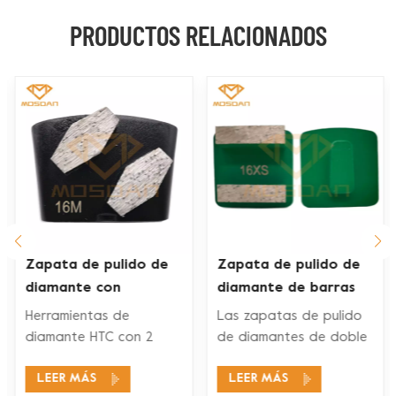
PRODUCTOS RELACIONADOS
Zapata de pulido de
Zapata de pulido de
diamante con
diamante de barras
segmento de
dobles Husqvarna Redi
Herramientas de
Las zapatas de pulido
hexágonos dobles Ez
Lock para piso de
diamante HTC con 2
de diamantes de doble
Change
concreto
segmentos de
segmento Husqvarna
LEER MÁS
LEER MÁS
diamantes son
Redi Lock son