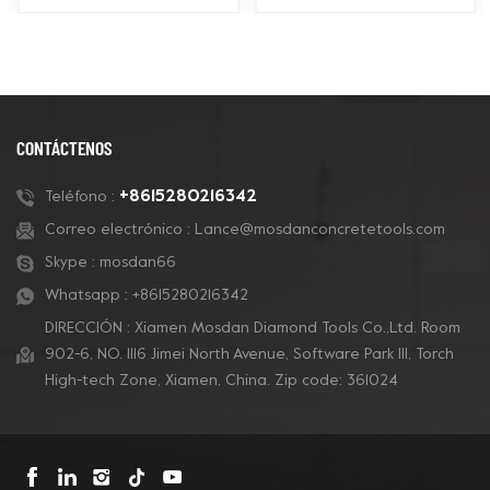
adecuados para una
compatibles con los
amplia gama de
sistemas de pulido de
aplicaciones, como
pisos Husqvarna Redi
pulido de concreto,
Lock para pulir y pulir
preparación de pisos
concreto y también
de concreto, eliminación
para pisos de terrazo.
CONTÁCTENOS
de revestimientos y
pulido de concreto.
+8615280216342
Teléfono :
Correo electrónico :
Lance@mosdanconcretetools.com
Skype :
mosdan66
Whatsapp :
+8615280216342
DIRECCIÓN : Xiamen Mosdan Diamond Tools Co.,Ltd. Room
902-6, NO. 1116 Jimei North Avenue, Software Park Ill, Torch
High-tech Zone, Xiamen, China. Zip code: 361024