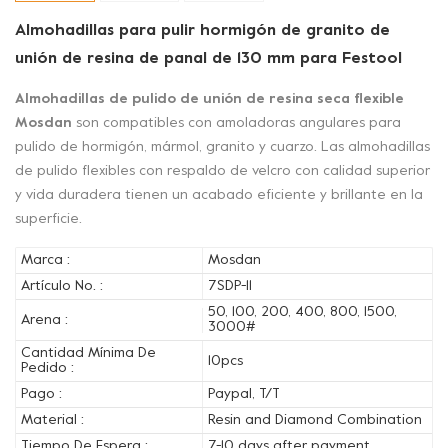
Almohadillas para pulir hormigón de granito de
unión de resina de panal de 130 mm para Festool
Almohadillas de pulido de unión de resina seca flexible
Mosdan
son compatibles con amoladoras angulares para
pulido de hormigón, mármol, granito y cuarzo. Las almohadillas
de pulido flexibles con respaldo de velcro con calidad superior
y vida duradera tienen un acabado eficiente y brillante en la
superficie.
Marca :
Mosdan
Artículo No. :
7SDP-11
50, 100, 200, 400, 800, 1500,
Arena :
3000#
Cantidad Mínima De
10pcs
Pedido :
Pago :
Paypal, T/T
Material :
Resin and Diamond Combination
Tiempo De Espera :
7-10 days after payment