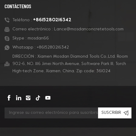
CONTÁCTENOS
+8615280216342
Teléfono :
Correo electrónico :
Lance@mosdanconcretetools.com
Skype :
mosdan66
Whatsapp :
+8615280216342
DIRECCIÓN : Xiamen Mosdan Diamond Tools Co.,Ltd. Room
902-6, NO. 1116 Jimei North Avenue, Software Park Ill, Torch
High-tech Zone, Xiamen, China. Zip code: 361024
SUSCRIBIR