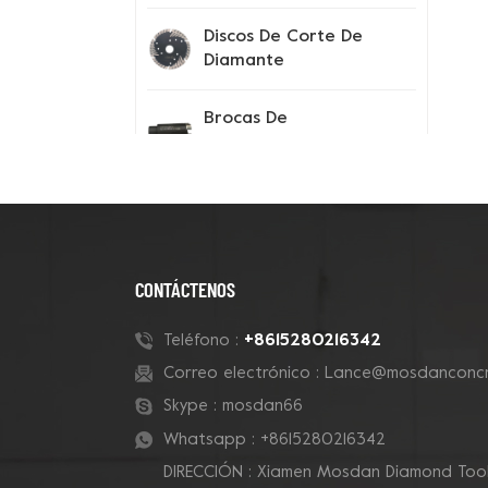
Discos De Corte De
Diamante
Brocas De
Perforación
Instrumentos De
Prueba
Consejos Para El
CONTÁCTENOS
Segmento De
Diamante
+8615280216342
Teléfono :
Correo electrónico :
Lance@mosdanconcr
Zapatos Con Pinchos
Skype :
mosdan66
Whatsapp :
+8615280216342
DIRECCIÓN : Xiamen Mosdan Diamond Tools
Nuevos Productos