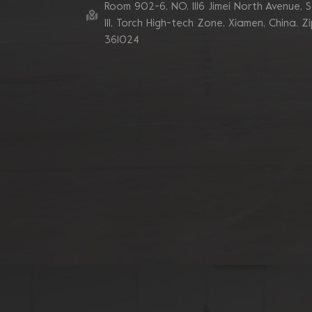
Room 902-6, NO. 1116 Jimei North Avenue, 
Ill, Torch High-tech Zone, Xiamen, China. Z
361024
Muela abrasiva de
copa de hormigón
Grizzly Cluster de tubo
de 180 mm
Rueda de copa de
diamante de segmento
de 7 pulgadas y 10 V
para rectificado de
bordes de hormigón
Discos abrasivos de
diamante de segmento
en zigzag doble
Blastrac
Almohadillas abrasivas
de diamante de
esquina turbo
sinterizadas de enlace