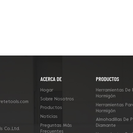
ACERCA DE
PRODUCTOS
Hogar
Herramientas De 
Hormigón
Sobre Nosotros
etetools.com
Herramientas Para
Productos
Hormigón
Noticias
Almohadillas De P
Preguntas Más
Diamante
 Co.,Ltd.
Frecuentes