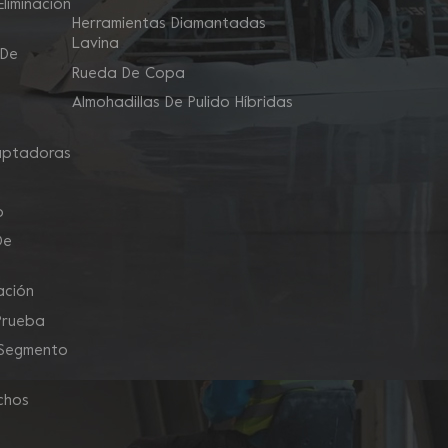
liminación
Herramientas Diamantadas
Lavina
 De
Rueda De Copa
Almohadillas De Pulido Híbridas
aptadoras
o
De
ación
Prueba
 Segmento
chos