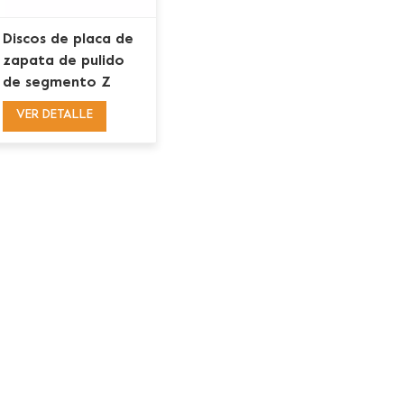
Discos de placa de
zapata de pulido
de segmento Z
doble Husky Redi
VER DETALLE
Lock para pulido de
hormigón