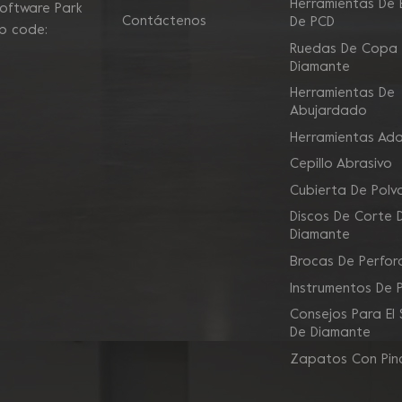
Herramientas De E
Software Park
Contáctenos
De PCD
ip code:
Ruedas De Copa
Diamante
Herramientas De
Abujardado
Herramientas Ad
Cepillo Abrasivo
Cubierta De Polv
Discos De Corte 
Diamante
Brocas De Perfor
Instrumentos De 
Consejos Para El
De Diamante
Zapatos Con Pin