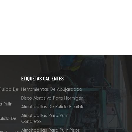
ETIQUETAS CALIENTES
Pulido De
Herramientas De Abujardado
Disco Abrasivo Para Hormigón
 Pulir
Almohadillas De Pulido Flexibles
Almohadillas Para Pulir
ulido De
Concreto
Almohadillas Para Pulir Pisos