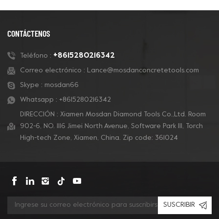
CONTÁCTENOS
+8615280216342
Teléfono :
Correo electrónico :
Lance@mosdanconcretetools.com
Skype :
mosdan66
Whatsapp :
+8615280216342
DIRECCIÓN : Xiamen Mosdan Diamond Tools Co.,Ltd. Room
902-6, NO. 1116 Jimei North Avenue, Software Park Ill, Torch
High-tech Zone, Xiamen, China. Zip code: 361024
SUSCRIBIR