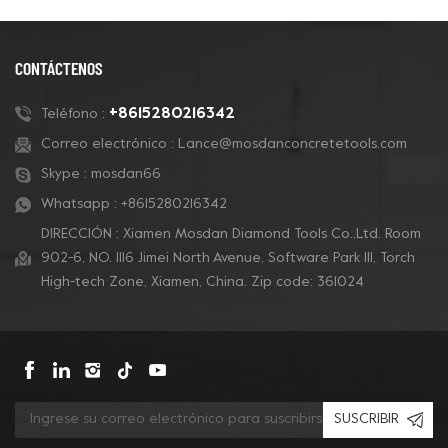
CONTÁCTENOS
+8615280216342
Teléfono :
Correo electrónico :
Lance@mosdanconcretetools.com
Skype :
mosdan66
Whatsapp :
+8615280216342
DIRECCIÓN : Xiamen Mosdan Diamond Tools Co.,Ltd. Room
902-6, NO. 1116 Jimei North Avenue, Software Park Ill, Torch
High-tech Zone, Xiamen, China. Zip code: 361024
SUSCRIBIR