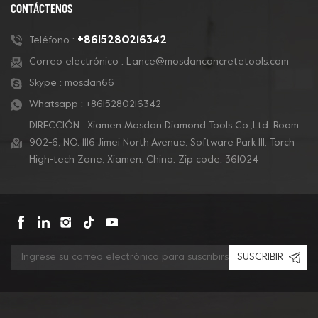
CONTÁCTENOS
+8615280216342
Teléfono :
Correo electrónico :
Lance@mosdanconcretetools.com
Skype :
mosdan66
Whatsapp :
+8615280216342
DIRECCIÓN : Xiamen Mosdan Diamond Tools Co.,Ltd. Room
902-6, NO. 1116 Jimei North Avenue, Software Park Ill, Torch
High-tech Zone, Xiamen, China. Zip code: 361024
SUSCRIBIR