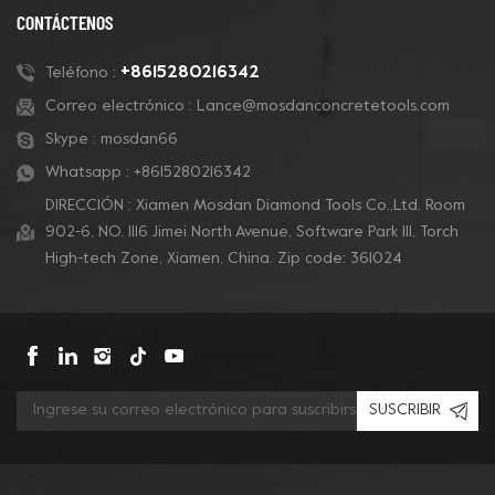
CONTÁCTENOS
+8615280216342
Teléfono :
Correo electrónico :
Lance@mosdanconcretetools.com
Skype :
mosdan66
Whatsapp :
+8615280216342
DIRECCIÓN : Xiamen Mosdan Diamond Tools Co.,Ltd. Room
902-6, NO. 1116 Jimei North Avenue, Software Park Ill, Torch
High-tech Zone, Xiamen, China. Zip code: 361024
SUSCRIBIR