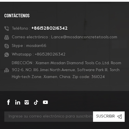
CONTÁCTENOS
+8615280216342
Teléfono :
Correo electrónico :
Lance@mosdanconcretetools.com
Skype :
mosdan66
Whatsapp :
+8615280216342
DIRECCIÓN : Xiamen Mosdan Diamond Tools Co.,Ltd. Room
902-6, NO. 1116 Jimei North Avenue, Software Park Ill, Torch
High-tech Zone, Xiamen, China. Zip code: 361024
SUSCRIBIR