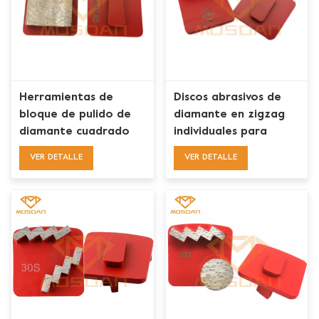
Herramientas de
Discos abrasivos de
bloque de pulido de
diamante en zigzag
diamante cuadrado
individuales para
único Redi Lock para
amoladoras de pisos
VER DETALLE
VER DETALLE
máquinas de piso
Husqvarna
Husqvarna