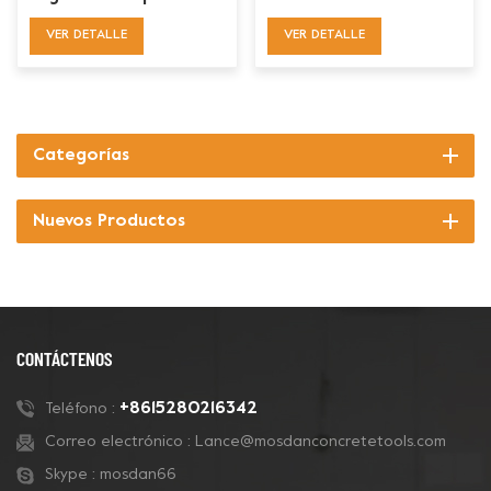
para piso de concreto
hormigón de ataúdes
VER DETALLE
VER DETALLE
con cerradura Mosdan
dobles Redi Lock
Redi
Categorías
Nuevos Productos
CONTÁCTENOS
+8615280216342
Teléfono :
Correo electrónico :
Lance@mosdanconcretetools.com
Skype :
mosdan66