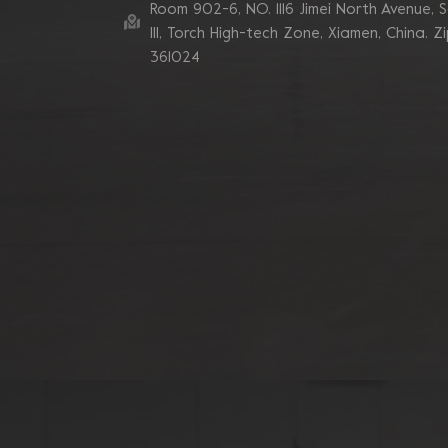
Room 902-6, NO. 1116 Jimei North Avenue, 
Ill, Torch High-tech Zone, Xiamen, China. Z
361024
Muela abrasiva de
copa de hormigón
Grizzly Cluster de tubo
de 180 mm
Rueda de copa de
diamante de segmento
de 7 pulgadas y 10 V
para rectificado de
bordes de hormigón
Discos abrasivos de
diamante de segmento
en zigzag doble
Blastrac
Almohadillas abrasivas
de diamante de
esquina turbo
sinterizadas de enlace