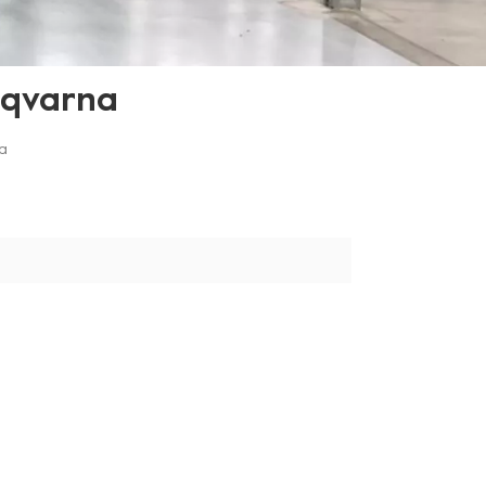
sqvarna
na