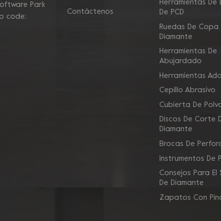
Herramientas De E
Software Park
Contáctenos
De PCD
ip code:
Ruedas De Copa
Diamante
Herramientas De
Abujardado
Herramientas Ad
Cepillo Abrasivo
Cubierta De Polv
Discos De Corte 
Diamante
Brocas De Perfor
Instrumentos De 
Consejos Para El
De Diamante
Zapatos Con Pin