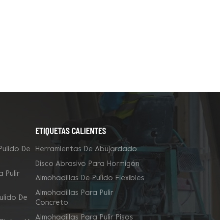
ETIQUETAS CALIENTES
Pulido De
Herramientas De Abujardado
Disco Abrasivo Para Hormigón
 Pulir
Almohadillas De Pulido Flexibles
Almohadillas Para Pulir
ulido De
Concreto
Almohadillas Para Pulir Pisos