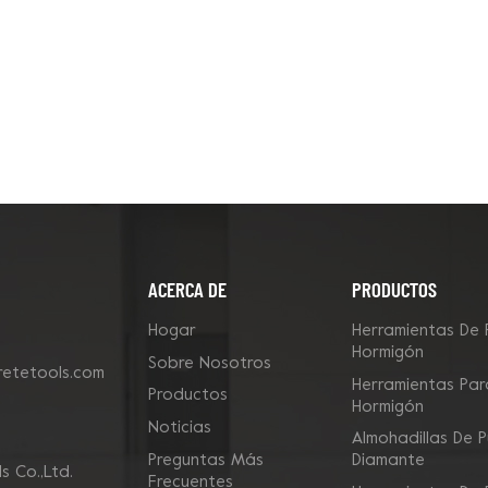
ACERCA DE
PRODUCTOS
Hogar
Herramientas De 
Hormigón
Sobre Nosotros
etetools.com
Herramientas Para
Productos
Hormigón
Noticias
Almohadillas De P
Preguntas Más
Diamante
 Co.,Ltd.
Frecuentes