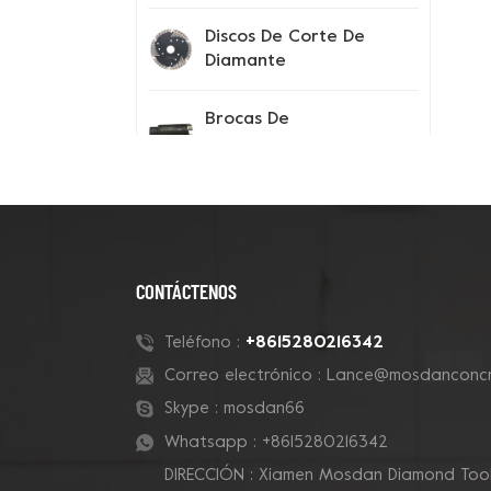
Discos De Corte De
Diamante
Brocas De
Perforación
Instrumentos De
Prueba
Consejos Para El
CONTÁCTENOS
Segmento De
Diamante
+8615280216342
Teléfono :
Correo electrónico :
Lance@mosdanconcr
Zapatos Con Pinchos
Skype :
mosdan66
Whatsapp :
+8615280216342
DIRECCIÓN : Xiamen Mosdan Diamond Tools
Nuevos Productos