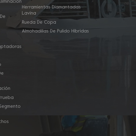
liminación
Herramientas Diamantadas
Lavina
 De
Rueda De Copa
Almohadillas De Pulido Híbridas
aptadoras
o
De
ación
Prueba
 Segmento
chos