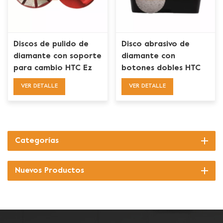
Discos de pulido de
Disco abrasivo de
diamante con soporte
diamante con
para cambio HTC Ez
botones dobles HTC
de 3'' con 10
para preparación de
VER DETALLE
VER DETALLE
segmentos
pisos de concreto
Categorías
Nuevos Productos