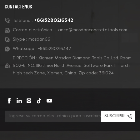
CONTÁCTENOS
+8615280216342
Teléfono :
Correo electrónico :
Lance@mosdanconcretetools.com
Skype :
mosdan66
Whatsapp :
+8615280216342
DIRECCIÓN : Xiamen Mosdan Diamond Tools Co.,Ltd. Room
902-6, NO. 1116 Jimei North Avenue, Software Park Ill, Torch
High-tech Zone, Xiamen, China. Zip code: 361024
SUSCRIBIR