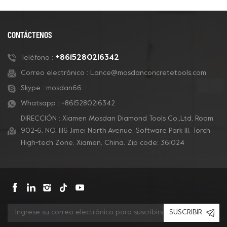
CONTÁCTENOS
+8615280216342
Teléfono :
Correo electrónico :
Lance@mosdanconcretetools.com
Skype :
mosdan66
Whatsapp :
+8615280216342
DIRECCIÓN : Xiamen Mosdan Diamond Tools Co.,Ltd. Room
902-6, NO. 1116 Jimei North Avenue, Software Park Ill, Torch
High-tech Zone, Xiamen, China. Zip code: 361024
SUSCRIBIR