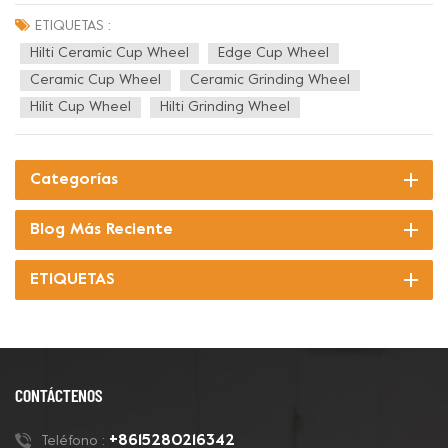
Superior Concrete Edge Grinding & Polishing Ideal for Hilti SPX
150 Angle Grinders. Size: 6''/150mm , Arbor Hole: φ19mm Grit: 30,
ETIQUETAS :
50, 100, 200, 400# Pr...
Hilti Ceramic Cup Wheel
Edge Cup Wheel
Ceramic Cup Wheel
Ceramic Grinding Wheel
Hilit Cup Wheel
Hilti Grinding Wheel
Categorías
Blog Más Reciente
ETIQUETAS
CONTÁCTENOS
+8615280216342
Teléfono :