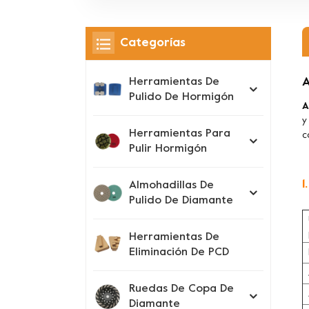
Categorías
A
Herramientas De
Pulido De Hormigón
A
y
Herramientas Para
c
Pulir Hormigón
1
Almohadillas De
Pulido De Diamante
Herramientas De
Eliminación De PCD
Ruedas De Copa De
Diamante