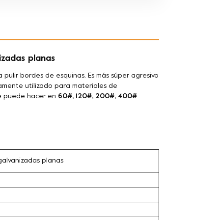
izadas planas
pulir bordes de esquinas. Es más súper agresivo
liamente utilizado para materiales de
se puede hacer en
60#, 120#, 200#, 400#
galvanizadas planas