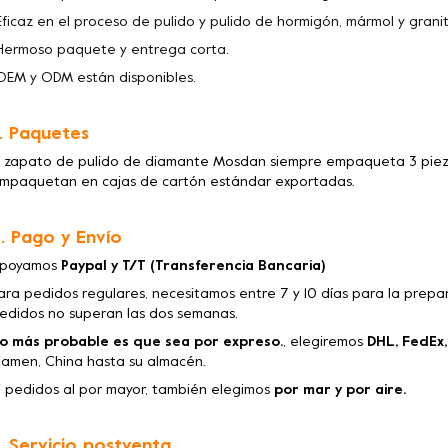
Eficaz en el proceso de pulido y pulido de hormigón, mármol y granit
Hermoso paquete y entrega corta.
OEM y ODM están disponibles.
. Paquetes
l zapato de pulido de diamante Mosdan siempre empaqueta 3 piezas,
mpaquetan en cajas de cartón estándar exportadas.
. Pago y Envío
poyamos
Paypal y T/T (Transferencia Bancaria)
ara pedidos regulares, necesitamos entre 7 y 10 días para la prep
edidos no superan las dos semanas.
o más probable es que sea por expreso.
, elegiremos
DHL, FedEx,
iamen, China hasta su almacén.
i pedidos al por mayor, también elegimos
por mar y por aire.
. Servicio postventa