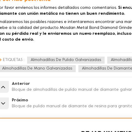
or favor envíenos los informes detallados como comentarios.
Si enc
iamante con unión metálica no tienen un buen rendimiento.
nalizaremos las posibles razones e intentaremos encontrar una man
ebe a la calidad del producto Mosdan Metal Bond Diamond Grinder
on su pérdida real y le enviaremos un nuevo reemplazo, incluso
l costo de envío.
Almohadillas De Pulido Galvanizadas
Almohadil
ETIQUETAS :
Almohadillas De Mano Galvanizadas
Almohadillas De Diamant
Anterior
Bloque de almohadillas de pulido manual de diamante galva
Próximo
Bloque de pulido manual de diamante de resina para granit