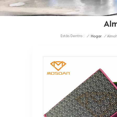
Alm
Estás Dentro :
/
Hogar
/
Almoh