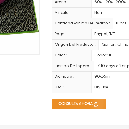
Arena :
60#, 120#, 200#
Vínculo :
Non
Cantidad Mínima De Pedido :
10pcs
Pago :
Paypal, T/T
Origen Del Producto :
Xiamen, China
Color :
Corlorful
Tiempo De Espera :
7-10 days after
Diámetro :
90x55mm
Uso :
Dry use
CONSULTA AHORA