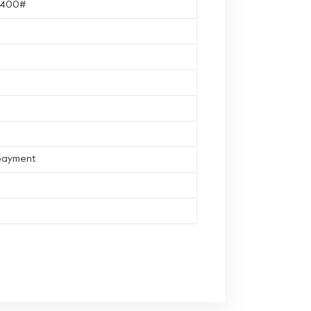
, 400#
 payment