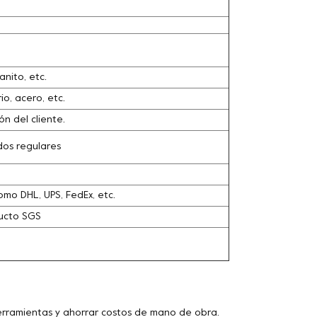
nito, etc.
io, acero, etc.
n del cliente.
dos regulares
omo DHL, UPS, FedEx, etc.
ducto SGS
herramientas y ahorrar costos de mano de obra.