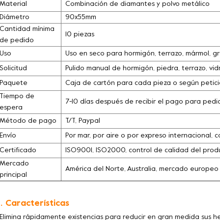
Material
Combinación de diamantes y polvo metálico
Diámetro
90x55mm
Cantidad mínima
10 piezas
de pedido
Uso
Uso en seco para hormigón, terrazo, mármol, gra
Solicitud
Pulido manual de hormigón, piedra, terrazo, vidr
Paquete
Caja de cartón para cada pieza o según petició
Tiempo de
7-10 días después de recibir el pago para pedi
espera
Método de pago
T/T, Paypal
Envío
Por mar, por aire o por expreso internacional, c
Certificado
ISO9001, ISO2000, control de calidad del pro
Mercado
América del Norte, Australia, mercado europeo
principal
. Características
 Elimina rápidamente existencias para reducir en gran medida sus 