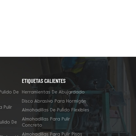
ETIQUETAS CALIENTES
Pulido De
Herramientas De Abujardado
Disco Abrasivo Para Hormigón
 Pulir
Almohadillas De Pulido Flexibles
Almohadillas Para Pulir
ulido De
Concreto
Almohadillas Para Pulir Pisos