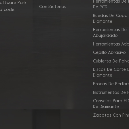
Herramientas De E
Software Park
Contáctenos
De PCD
ip code:
Ruedas De Copa
Diamante
Herramientas De
Abujardado
Herramientas Ad
Cepillo Abrasivo
Cubierta De Polv
Discos De Corte 
Diamante
Brocas De Perfor
Instrumentos De 
Consejos Para El
De Diamante
Zapatos Con Pin