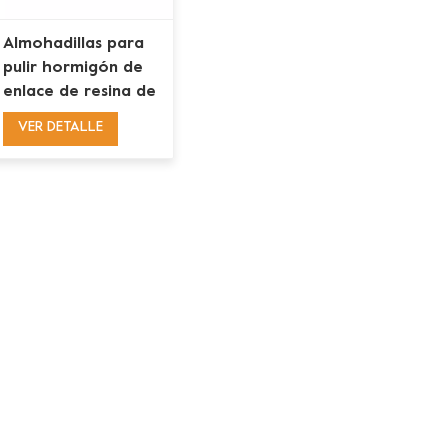
Almohadillas para
pulir hormigón de
enlace de resina de
cuervo de flor
VER DETALLE
gruesa de 3
pulgadas y 12 mm