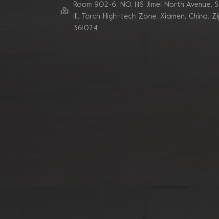
Room 902-6, NO. 1116 Jimei North Avenue, 
Ill, Torch High-tech Zone, Xiamen, China. Z
361024
Muela abrasiva de
copa de hormigón
Grizzly Cluster de tubo
de 180 mm
Rueda de copa de
diamante de segmento
de 7 pulgadas y 10 V
para rectificado de
bordes de hormigón
Discos abrasivos de
diamante de segmento
en zigzag doble
Blastrac
Almohadillas abrasivas
de diamante de
esquina turbo
sinterizadas de enlace