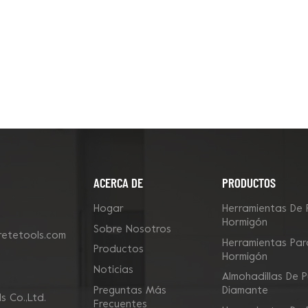
ACERCA DE
PRODUCTOS
Hogar
Herramientas De 
Hormigón
Sobre Nosotros
etetools.com
Herramientas Para
Productos
Hormigón
Noticias
Almohadillas De P
Preguntas Más
Diamante
 Co.,Ltd.
Frecuentes