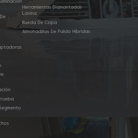
liminación
Herramientas Diamantadas
Lavina
 De
Rueda De Copa
Almohadillas De Pulido Híbridas
aptadoras
o
De
ación
Prueba
 Segmento
chos