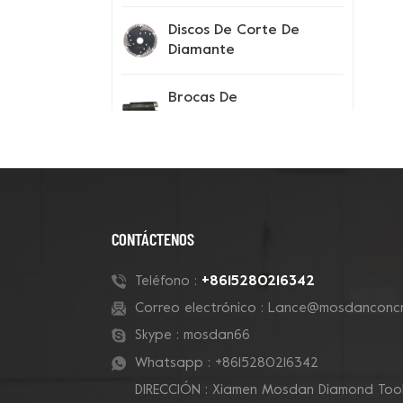
Discos De Corte De
Diamante
Brocas De
Perforación
Instrumentos De
Prueba
Consejos Para El
CONTÁCTENOS
Segmento De
Diamante
+8615280216342
Teléfono :
Correo electrónico :
Lance@mosdanconcr
Zapatos Con Pinchos
Skype :
mosdan66
Whatsapp :
+8615280216342
DIRECCIÓN : Xiamen Mosdan Diamond Tools
Nuevos Productos