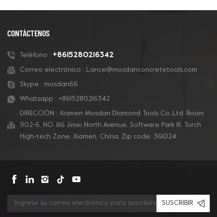
CONTÁCTENOS
+8615280216342
Teléfono :
Correo electrónico :
Lance@mosdanconcretetools.com
Skype :
mosdan66
Whatsapp :
+8615280216342
DIRECCIÓN : Xiamen Mosdan Diamond Tools Co.,Ltd. Room
902-6, NO. 1116 Jimei North Avenue, Software Park Ill, Torch
High-tech Zone, Xiamen, China. Zip code: 361024
SUSCRIBIR