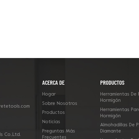
ACERCA DE
PRODUCTOS
Hogar
Herramientas De 
Hormigón
Sobre Nosotros
etetools.com
Herramientas Para
Productos
Hormigón
Noticias
Almohadillas De P
Preguntas Más
Diamante
 Co.,Ltd.
Frecuentes