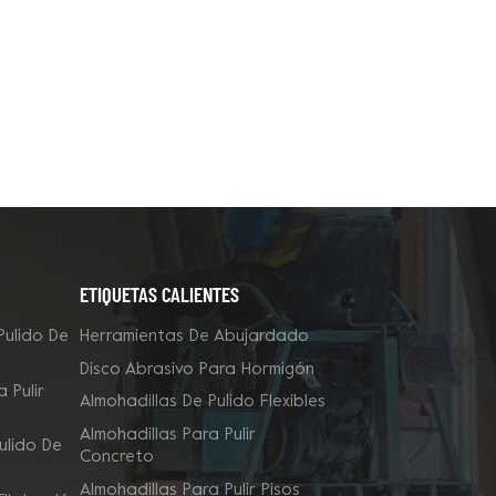
ETIQUETAS CALIENTES
Pulido De
Herramientas De Abujardado
Disco Abrasivo Para Hormigón
 Pulir
Almohadillas De Pulido Flexibles
Almohadillas Para Pulir
ulido De
Concreto
Almohadillas Para Pulir Pisos