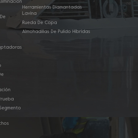
liminación
Herramientas Diamantadas
Lavina
 De
Rueda De Copa
Almohadillas De Pulido Híbridas
aptadoras
o
De
ación
Prueba
 Segmento
chos