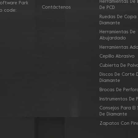
Herramientas De E
Software Park
Contáctenos
De PCD
ip code:
Ruedas De Copa
Diamante
Herramientas De
Abujardado
Herramientas Ad
Cepillo Abrasivo
Cubierta De Polv
Discos De Corte 
Diamante
Brocas De Perfor
Instrumentos De 
Consejos Para El
De Diamante
Zapatos Con Pin