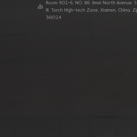
Room 902-6, NO. 1116 Jimei North Avenue, 
Ill, Torch High-tech Zone, Xiamen, China. Z
361024
Muela abrasiva de
copa de hormigón
Grizzly Cluster de tubo
de 180 mm
Rueda de copa de
diamante de segmento
de 7 pulgadas y 10 V
para rectificado de
bordes de hormigón
Discos abrasivos de
diamante de segmento
en zigzag doble
Blastrac
Almohadillas abrasivas
de diamante de
esquina turbo
sinterizadas de enlace