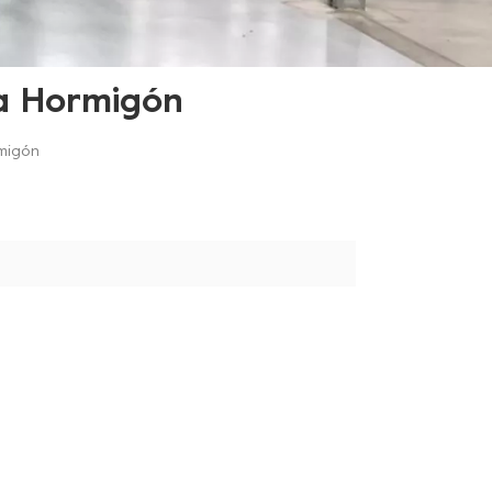
ra Hormigón
rmigón