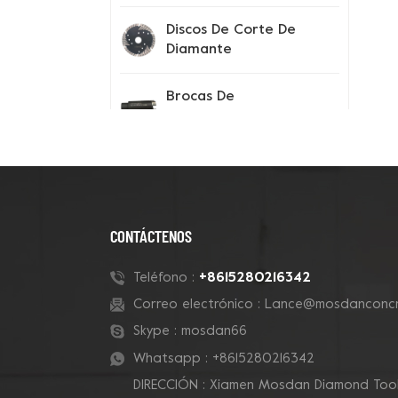
Discos De Corte De
Diamante
Brocas De
Perforación
Instrumentos De
Prueba
Consejos Para El
CONTÁCTENOS
Segmento De
Diamante
+8615280216342
Teléfono :
Correo electrónico :
Lance@mosdanconcr
Zapatos Con Pinchos
Skype :
mosdan66
Whatsapp :
+8615280216342
DIRECCIÓN : Xiamen Mosdan Diamond Tools
Nuevos Productos