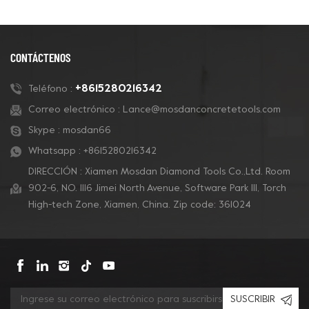
CONTÁCTENOS
+8615280216342
Teléfono :
Correo electrónico :
Lance@mosdanconcretetools.com
Skype :
mosdan66
Whatsapp :
+8615280216342
DIRECCIÓN : Xiamen Mosdan Diamond Tools Co.,Ltd. Room
902-6, NO. 1116 Jimei North Avenue, Software Park Ill, Torch
High-tech Zone, Xiamen, China. Zip code: 361024
SUSCRIBIR