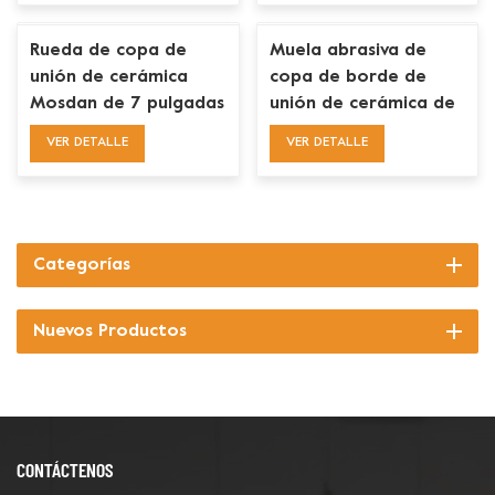
Rueda de copa de
Muela abrasiva de
unión de cerámica
copa de borde de
Mosdan de 7 pulgadas
unión de cerámica de
y 180 mm para
5 pulgadas para
VER DETALLE
VER DETALLE
rectificado de bordes
amoladora de mano
de concreto
Categorías
Nuevos Productos
CONTÁCTENOS