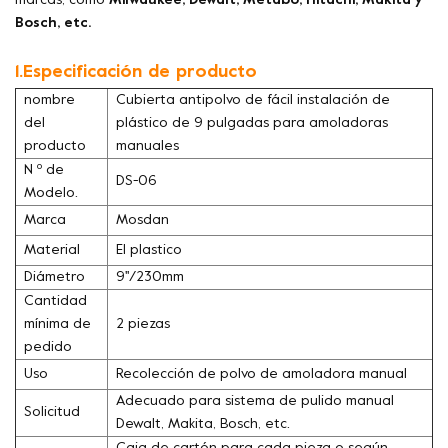
marcas, como
Milwaukee, Dewalt, Metabo, Hitachi, Makita y
Bosch, etc.
1.Especificación de producto
nombre
Cubierta antipolvo de fácil instalación de
del
plástico de 9 pulgadas para amoladoras
producto
manuales
N º de
DS-06
Modelo.
Marca
Mosdan
Material
El plastico
Diámetro
9''/230mm
Cantidad
mínima de
2 piezas
pedido
Uso
Recolección de polvo de amoladora manual
Adecuado para sistema de pulido manual
Solicitud
Dewalt, Makita, Bosch, etc.