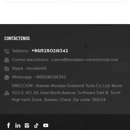
Cubierta protectora
Cubierta antipolvo de
contra el polvo de 5'' Es
7'' Es para pulidoras
para pulidoras
portátiles de 7'' y es
portátiles de 4,5'' y 5'' y
fácil de instalar. Puede
es fácil de instalar.
ser adecuado para
Puede ser adecuado
pulidores manuales de
CONTÁCTENOS
para pulidores manuales
muchas marcas, como
de muchas marcas,
Dewalt, Bosch, Metabo,
+8615280216342
Teléfono :
como Dewalt, Bosch,
etc.
Correo electrónico :
Lance@mosdanconcretetools.com
Metabo, etc.
Skype :
mosdan66
Whatsapp :
+8615280216342
DIRECCIÓN : Xiamen Mosdan Diamond Tools Co.,Ltd. Room
902-6, NO. 1116 Jimei North Avenue, Software Park Ill, Torch
High-tech Zone, Xiamen, China. Zip code: 361024