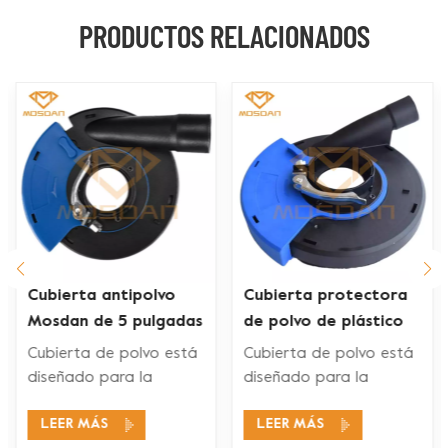
PRODUCTOS RELACIONADOS
Cubierta antipolvo
Cubierta protectora
Mosdan de 5 pulgadas
de polvo de plástico
para amoladora
de 7 pulgadas para
Cubierta de polvo está
Cubierta de polvo está
angular de 4,5
amoladora angular
diseñado para la
diseñado para la
pulgadas
manual
recolección de polvo de
recolección de polvo de
LEER MÁS
LEER MÁS
amoladora manual.
amoladora manual.