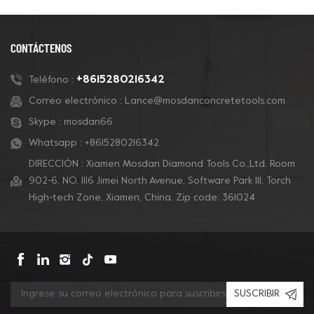
CONTÁCTENOS
+8615280216342
Teléfono :
Correo electrónico :
Lance@mosdanconcretetools.com
Skype :
mosdan66
Whatsapp :
+8615280216342
DIRECCIÓN : Xiamen Mosdan Diamond Tools Co.,Ltd. Room
902-6, NO. 1116 Jimei North Avenue, Software Park Ill, Torch
High-tech Zone, Xiamen, China. Zip code: 361024
SUSCRIBIR