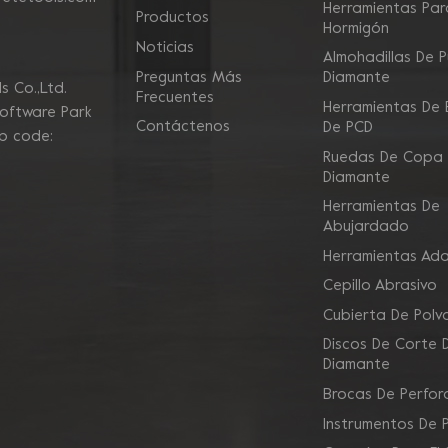
Herramientas Para
Productos
Hormigón
Noticias
Almohadillas De P
Preguntas Más
Diamante
 Co.,Ltd.
Frecuentes
Herramientas De E
Software Park
Contáctenos
De PCD
ip code:
Ruedas De Copa
Diamante
Herramientas De
Abujardado
Herramientas Ad
Cepillo Abrasivo
Cubierta De Polv
Discos De Corte 
Diamante
Brocas De Perfor
Instrumentos De 