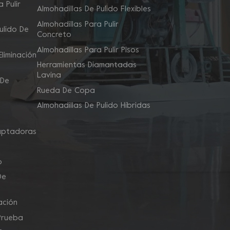
 Pulir
Almohadillas De Pulido Flexibles
Almohadillas Para Pulir
ulido De
Concreto
Almohadillas Para Pulir Pisos
liminación
Herramientas Diamantadas
Lavina
 De
Rueda De Copa
Almohadillas De Pulido Híbridas
aptadoras
o
De
ación
Prueba