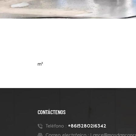
m³
CONTÁCTENOS
+8615280216342
Teléfono :
Correo electrónico :
Lance@mosdanconcr