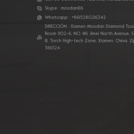
Skype :
mosdan66
Whatsapp :
+8615280216342
DIRECCIÓN : Xiamen Mosdan Diamond Tools
Room 902-6, NO. 1116 Jimei North Avenue, 
Ill, Torch High-tech Zone, Xiamen, China. Z
361024