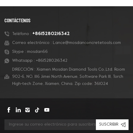
CONTÁCTENOS
+8615280216342
Teléfono :
Correo electrónico :
Lance@mosdanconcretetools.com
Skype :
mosdan66
Whatsapp :
+8615280216342
DIRECCIÓN : Xiamen Mosdan Diamond Tools Co.,Ltd. Room
902-6, NO. 1116 Jimei North Avenue, Software Park Ill, Torch
High-tech Zone, Xiamen, China. Zip code: 361024
SUSCRIBIR