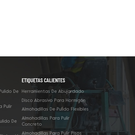
ETIQUETAS CALIENTES
Pulido De
Herramientas De Abujardado
Disco Abrasivo Para Hormigón
 Pulir
Almohadillas De Pulido Flexibles
Almohadillas Para Pulir
ulido De
Concreto
Almohadillas Para Pulir Pisos