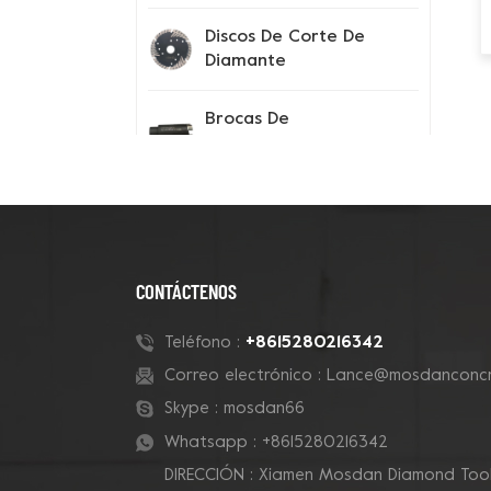
Discos De Corte De
Diamante
Brocas De
Perforación
Instrumentos De
Prueba
Consejos Para El
CONTÁCTENOS
Segmento De
Diamante
+8615280216342
Teléfono :
Correo electrónico :
Lance@mosdanconcr
Zapatos Con Pinchos
Skype :
mosdan66
Whatsapp :
+8615280216342
DIRECCIÓN : Xiamen Mosdan Diamond Tools
Nuevos Productos