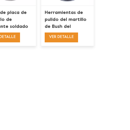
 de placa de
Herramientas de
llo de
pulido del martillo
nte soldado
de Bush del
o al vacío de 5
diamante de los
DETALLE
VER DETALLE
das y 125mm
rodillos de 3
suelo de
estrellas del
gón de piedra
tungsteno de la
placa de 125m m