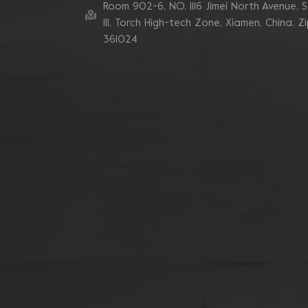
Room 902-6, NO. 1116 Jimei North Avenue, 
Ill, Torch High-tech Zone, Xiamen, China. Z
361024
Muela abrasiva de
copa de hormigón
Grizzly Cluster de tubo
de 180 mm
Rueda de copa de
diamante de segmento
de 7 pulgadas y 10 V
para rectificado de
bordes de hormigón
Discos abrasivos de
diamante de segmento
en zigzag doble
Blastrac
Almohadillas abrasivas
de diamante de
esquina turbo
sinterizadas de enlace