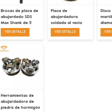
Brocas de placa de
Placa de
Disco
abujardado SDS
abujardadora
marti
Max Shank de 5
soldada al vacío
diama
pulgadas y 30
con acabado fino
grues
VER DETALLE
VER DETALLE
VER 
puntas
de 5 pulgadas y 125
pulga
mm para mármol
para 
de piedra
hormi
Herramientas de
abujardadora de
piedra de hormigón