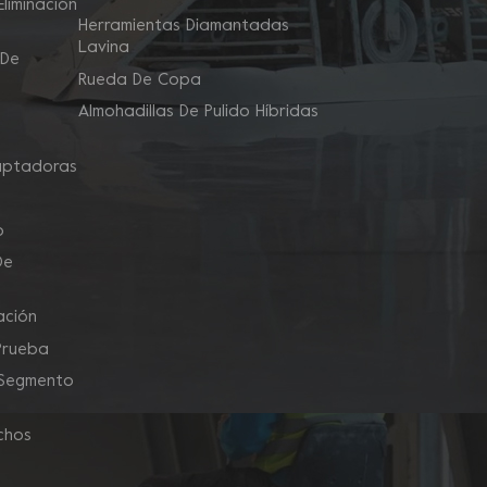
liminación
Herramientas Diamantadas
Lavina
 De
Rueda De Copa
Almohadillas De Pulido Híbridas
aptadoras
o
De
ación
Prueba
 Segmento
chos