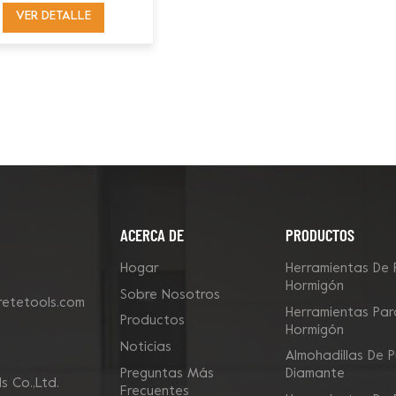
de 5 pulgadas con 3
VER DETALLE
rodillos para
amoladoras
angulares
ACERCA DE
PRODUCTOS
Hogar
Herramientas De 
Hormigón
Sobre Nosotros
etetools.com
Herramientas Para
Productos
Hormigón
Noticias
Almohadillas De P
Preguntas Más
Diamante
 Co.,Ltd.
Frecuentes