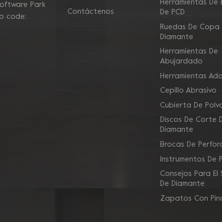
Herramientas De E
Software Park
Contáctenos
De PCD
ip code:
Ruedas De Copa
Diamante
Herramientas De
Abujardado
Herramientas Ad
Cepillo Abrasivo
Cubierta De Polv
Discos De Corte 
Diamante
Brocas De Perfor
Instrumentos De 
Consejos Para El
De Diamante
Zapatos Con Pin